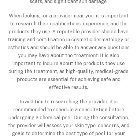
scars, and significant sun damage.
When looking for a provider near you, it is important
to research their qualifications, experience, and the
products they use. A reputable provider should have
training and certification in cosmetic dermatology or
esthetics and should be able to answer any questions
you may have about the treatment. It is also
important to inquire about the products they use
during the treatment, as high-quality, medical-grade
products are essential for achieving safe and
effective results.
In addition to researching the provider, it is
recommended to schedule a consultation before
undergoing a chemical peel. During the consultation,
the provider will assess your skin type, concerns, and
goals to determine the best type of peel for your