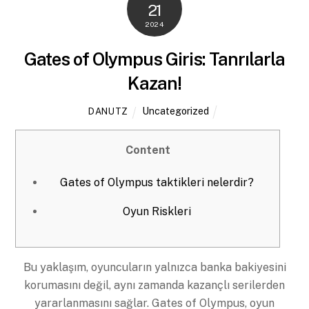
21
2024
Gates of Olympus Giris: Tanrılarla
Kazan!
Uncategorized
DANUTZ
Content
Gates of Olympus taktikleri nelerdir?
Oyun Riskleri
Bu yaklaşım, oyuncuların yalnızca banka bakiyesini
korumasını değil, aynı zamanda kazançlı serilerden
yararlanmasını sağlar. Gates of Olympus, oyun