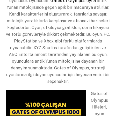
oyunudur. Oyuncular,
Gates of Olympus oyna
antik
Yunan mitolojisinde geçen epik bir maceraya atılırlar.
Kendi karakterlerini oluşturarak, tanrılarla savaşır,
mitolojik yaratıklarla karşılaşır ve efsanevi hazineleri
keşfederler. Oyun, etkileyici grafikleri, derin hikayesi
ve zorlu görevleriyle dikkat çekmektedir. Bu oyun, PC,
PlayStation ve Xbox gibi farklı platformlarda
oynanabilir. XYZ Studios tarafından geliştirilen ve
ABC Entertainment tarafından yayınlanan bu oyun,
oyunculara antik Yunan mitolojisine dayanan bir
deneyim sunmaktadır. Gates of Olympus, strateji
oyunlarına ilgi duyan oyuncular için heyecan verici bir
seçenektir.
Gates of
Olympus
Hileleri,
oyun