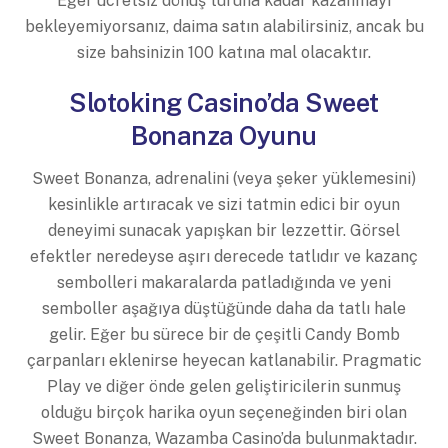
Eğer ücretsiz dönüş turuna kadar kazanmayı
bekleyemiyorsanız, daima satın alabilirsiniz, ancak bu
size bahsinizin 100 katına mal olacaktır.
Slotoking Casino’da Sweet
Bonanza Oyunu
Sweet Bonanza, adrenalini (veya şeker yüklemesini)
kesinlikle artıracak ve sizi tatmin edici bir oyun
deneyimi sunacak yapışkan bir lezzettir. Görsel
efektler neredeyse aşırı derecede tatlıdır ve kazanç
sembolleri makaralarda patladığında ve yeni
semboller aşağıya düştüğünde daha da tatlı hale
gelir. Eğer bu sürece bir de çeşitli Candy Bomb
çarpanları eklenirse heyecan katlanabilir. Pragmatic
Play ve diğer önde gelen geliştiricilerin sunmuş
olduğu birçok harika oyun seçeneğinden biri olan
Sweet Bonanza, Wazamba Casino’da bulunmaktadır.