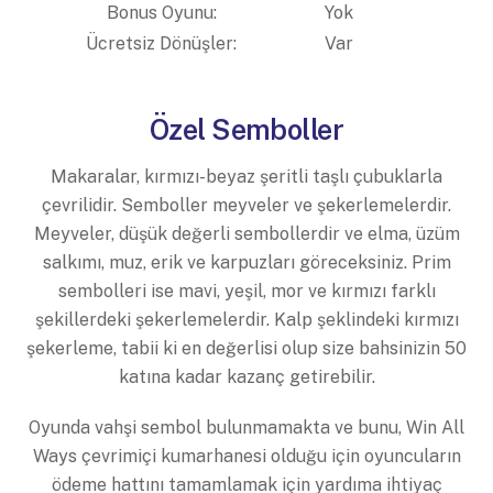
Bonus Oyunu:
Yok
Ücretsiz Dönüşler:
Var
Özel Semboller
Makaralar, kırmızı-beyaz şeritli taşlı çubuklarla
çevrilidir. Semboller meyveler ve şekerlemelerdir.
Meyveler, düşük değerli sembollerdir ve elma, üzüm
salkımı, muz, erik ve karpuzları göreceksiniz. Prim
sembolleri ise mavi, yeşil, mor ve kırmızı farklı
şekillerdeki şekerlemelerdir. Kalp şeklindeki kırmızı
şekerleme, tabii ki en değerlisi olup size bahsinizin 50
katına kadar kazanç getirebilir.
Oyunda vahşi sembol bulunmamakta ve bunu, Win All
Ways çevrimiçi kumarhanesi olduğu için oyuncuların
ödeme hattını tamamlamak için yardıma ihtiyaç