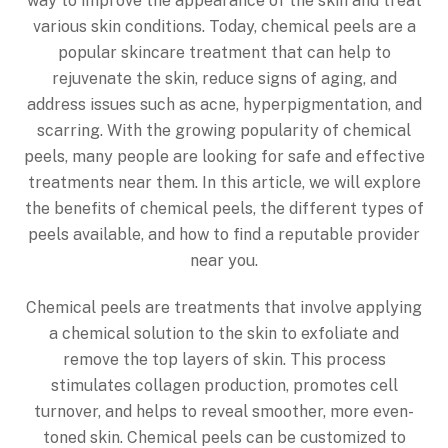
way to improve the appearance of the skin and treat
various skin conditions. Today, chemical peels are a
popular skincare treatment that can help to
rejuvenate the skin, reduce signs of aging, and
address issues such as acne, hyperpigmentation, and
scarring. With the growing popularity of chemical
peels, many people are looking for safe and effective
treatments near them. In this article, we will explore
the benefits of chemical peels, the different types of
peels available, and how to find a reputable provider
near you.
Chemical peels are treatments that involve applying
a chemical solution to the skin to exfoliate and
remove the top layers of skin. This process
stimulates collagen production, promotes cell
turnover, and helps to reveal smoother, more even-
toned skin. Chemical peels can be customized to