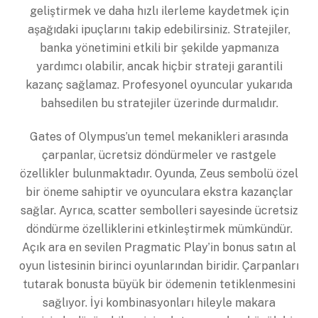
geliştirmek ve daha hızlı ilerleme kaydetmek için
aşağıdaki ipuçlarını takip edebilirsiniz. Stratejiler,
banka yönetimini etkili bir şekilde yapmanıza
yardımcı olabilir, ancak hiçbir strateji garantili
kazanç sağlamaz. Profesyonel oyuncular yukarıda
bahsedilen bu stratejiler üzerinde durmalıdır.
Gates of Olympus’un temel mekanikleri arasında
çarpanlar, ücretsiz döndürmeler ve rastgele
özellikler bulunmaktadır. Oyunda, Zeus sembolü özel
bir öneme sahiptir ve oyunculara ekstra kazançlar
sağlar. Ayrıca, scatter sembolleri sayesinde ücretsiz
döndürme özelliklerini etkinleştirmek mümkündür.
Açık ara en sevilen Pragmatic Play’in bonus satın al
oyun listesinin birinci oyunlarından biridir. Çarpanları
tutarak bonusta büyük bir ödemenin tetiklenmesini
sağlıyor. İyi kombinasyonları hileyle makara