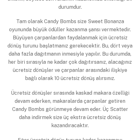
durumdur.
Tam olarak Candy Bombs size Sweet Bonanza
oyununda büyük ödüller kazanma şansı vermektedir.
Büyüyen çarpanlardan faydalanmak için ücretsiz
dönüş turunu başlatmanız gerekecektir. Bu, dört veya
daha fazla dağıtmanın inmesiyle yapılır. Bu durumda,
her biri sırasıyla ne kadar çok dağıtırsanız, alacağınız
ücretsiz dönüşler ve çarpanlar arasındaki ilişkiye
bağlı olarak 10 ücretsiz dönüş alırsınız.
Ücretsiz dönüşler sırasında kaskad makara özelliği
devam ederken, makaralarda çarpanlar getiren
Candy Bombs görünmeye devam eder. Üç Scatter
daha indirmek size üç ekstra ücretsiz dönüş
kazandıracaktır.