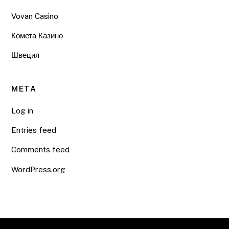
Vovan Casino
Комета Казино
Швеция
META
Log in
Entries feed
Comments feed
WordPress.org