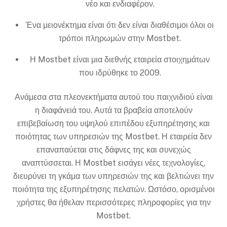
νέο και ενδιαφέρον.
Ένα μειονέκτημα είναι ότι δεν είναι διαθέσιμοι όλοι οι
τρόποι πληρωμών στην Mostbet.
Η Mostbet είναι μια διεθνής εταιρεία στοιχημάτων
που ιδρύθηκε το 2009.
Ανάμεσα στα πλεονεκτήματα αυτού του παιχνιδιού είναι
η διαφάνειά του. Αυτά τα βραβεία αποτελούν
επιβεβαίωση του υψηλού επιπέδου εξυπηρέτησης και
ποιότητας των υπηρεσιών της Mostbet. Η εταιρεία δεν
επαναπαύεται στις δάφνες της και συνεχώς
αναπτύσσεται. Η Mostbet εισάγει νέες τεχνολογίες,
διευρύνει τη γκάμα των υπηρεσιών της και βελτιώνει την
ποιότητα της εξυπηρέτησης πελατών. Ωστόσο, ορισμένοι
χρήστες θα ήθελαν περισσότερες πληροφορίες για την
Mostbet.