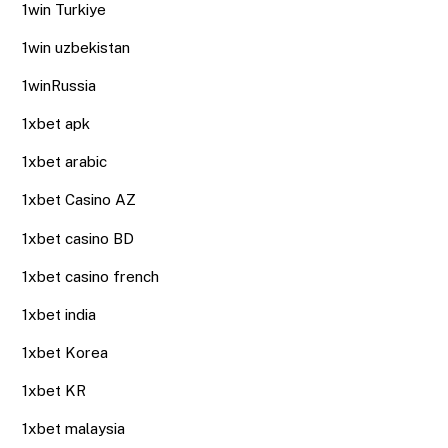
1win Turkiye
1win uzbekistan
1winRussia
1xbet apk
1xbet arabic
1xbet Casino AZ
1xbet casino BD
1xbet casino french
1xbet india
1xbet Korea
1xbet KR
1xbet malaysia