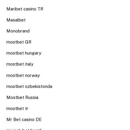
Maribet casino TR
Masalbet
Monobrand
mostbet GR
mostbet hungary
mostbet italy
mostbet norway
mostbet ozbekistonda
Mostbet Russia
mostbet tr
Mr Bet casino DE