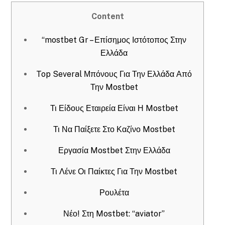
Content
“mostbet Gr – Επίσημος Ιστότοπος Στην
Ελλάδα
Top Several Μπόνους Για Την Ελλάδα Από
Την Mostbet
Τι Είδους Εταιρεία Είναι Η Mostbet
Τι Να Παίξετε Στο Καζίνο Mostbet
Εργασία Mostbet Στην Ελλάδα
Τι Λένε Οι Παίκτες Για Την Mostbet
Ρουλέτα
Νέο! Στη Mostbet: “aviator”