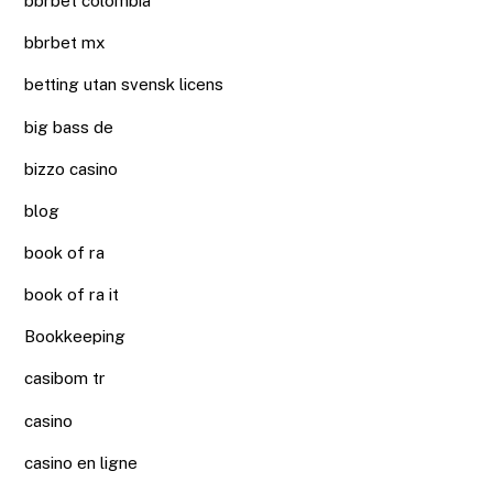
bbrbet colombia
bbrbet mx
betting utan svensk licens
big bass de
bizzo casino
blog
book of ra
book of ra it
Bookkeeping
casibom tr
casino
casino en ligne