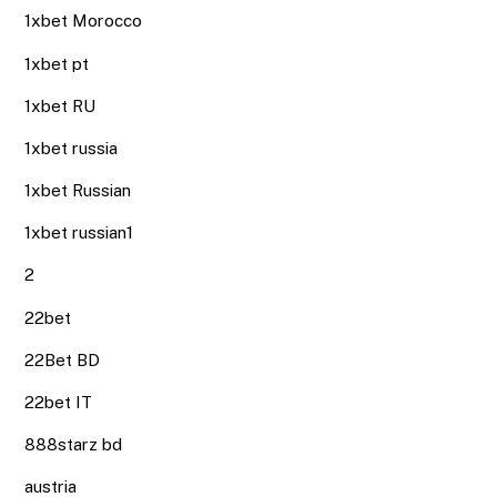
1xbet Morocco
1xbet pt
1xbet RU
1xbet russia
1xbet Russian
1xbet russian1
2
22bet
22Bet BD
22bet IT
888starz bd
austria