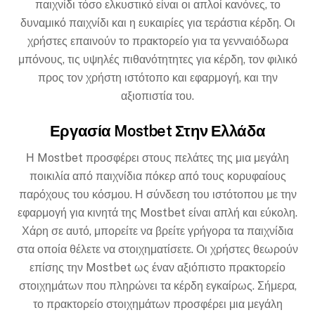
παιχνίδι τόσο ελκυστικό είναι οι απλοί κανόνες, το
δυναμικό παιχνίδι και η ευκαιρίες για τεράστια κέρδη. Οι
χρήστες επαινούν το πρακτορείο για τα γενναιόδωρα
μπόνους, τις υψηλές πιθανότητητες για κέρδη, τον φιλικό
προς τον χρήστη ιστότοπο και εφαρμογή, και την
αξιοπιστία του.
Εργασία Mostbet Στην Ελλάδα
Η Mostbet προσφέρει στους πελάτες της μια μεγάλη
ποικιλία από παιχνίδια πόκερ από τους κορυφαίους
παρόχους του κόσμου. Η σύνδεση του ιστότοπου με την
εφαρμογή για κινητά της Mostbet είναι απλή και εύκολη.
Χάρη σε αυτό, μπορείτε να βρείτε γρήγορα τα παιχνίδια
στα οποία θέλετε να στοιχηματίσετε. Οι χρήστες θεωρούν
επίσης την Mostbet ως έναν αξιόπιστο πρακτορείο
στοιχημάτων που πληρώνει τα κέρδη εγκαίρως. Σήμερα,
το πρακτορείο στοιχημάτων προσφέρει μια μεγάλη