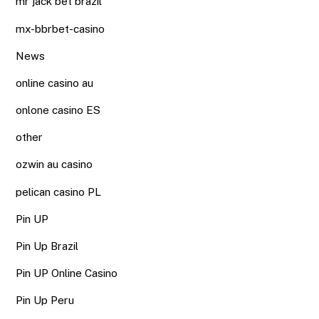
mr jack bet brazil
mx-bbrbet-casino
News
online casino au
onlone casino ES
other
ozwin au casino
pelican casino PL
Pin UP
Pin Up Brazil
Pin UP Online Casino
Pin Up Peru