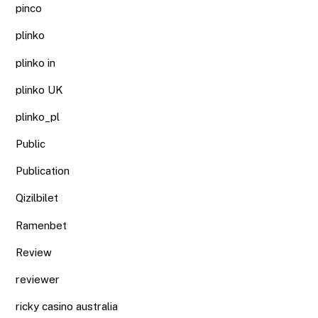
pinco
plinko
plinko in
plinko UK
plinko_pl
Public
Publication
Qizilbilet
Ramenbet
Review
reviewer
ricky casino australia