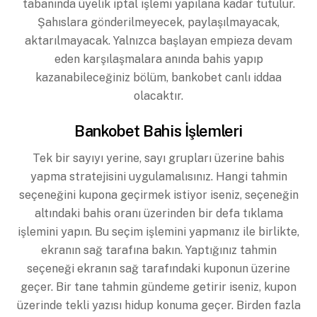
tabanında üyelik iptal işlemi yapılana kadar tutulur.
Şahıslara gönderilmeyecek, paylaşılmayacak,
aktarılmayacak. Yalnızca başlayan empieza devam
eden karşılaşmalara anında bahis yapıp
kazanabileceğiniz bölüm, bankobet canlı iddaa
olacaktır.
Bankobet Bahis İşlemleri
Tek bir sayıyı yerine, sayı grupları üzerine bahis
yapma stratejisini uygulamalısınız. Hangi tahmin
seçeneğini kupona geçirmek istiyor iseniz, seçeneğin
altındaki bahis oranı üzerinden bir defa tıklama
işlemini yapın. Bu seçim işlemini yapmanız ile birlikte,
ekranın sağ tarafına bakın. Yaptığınız tahmin
seçeneği ekranın sağ tarafındaki kuponun üzerine
geçer. Bir tane tahmin gündeme getirir iseniz, kupon
üzerinde tekli yazısı hidup konuma geçer. Birden fazla