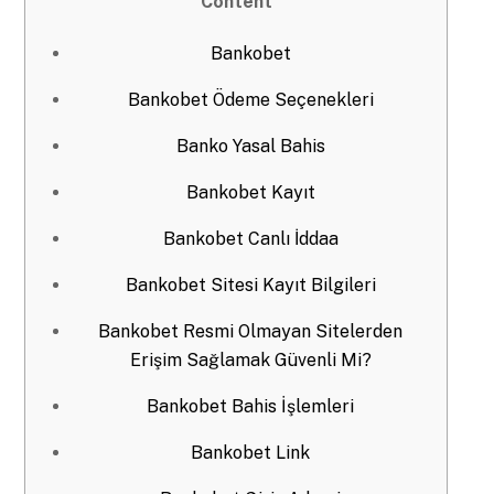
Content
Bankobet
Bankobet Ödeme Seçenekleri
Banko Yasal Bahis
Bankobet Kayıt
Bankobet Canlı İddaa
Bankobet Sitesi Kayıt Bilgileri
Bankobet Resmi Olmayan Sitelerden
Erişim Sağlamak Güvenli Mi?
Bankobet Bahis İşlemleri
Bankobet Link