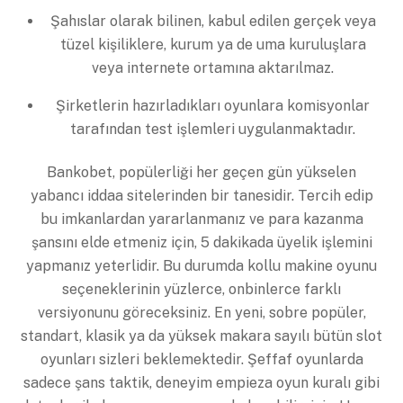
Şahıslar olarak bilinen, kabul edilen gerçek veya
tüzel kişiliklere, kurum ya de uma kuruluşlara
veya internete ortamına aktarılmaz.
Şirketlerin hazırladıkları oyunlara komisyonlar
tarafından test işlemleri uygulanmaktadır.
Bankobet, popülerliği her geçen gün yükselen
yabancı iddaa sitelerinden bir tanesidir. Tercih edip
bu imkanlardan yararlanmanız ve para kazanma
şansını elde etmeniz için, 5 dakikada üyelik işlemini
yapmanız yeterlidir. Bu durumda kollu makine oyunu
seçeneklerinin yüzlerce, onbinlerce farklı
versiyonunu göreceksiniz. En yeni, sobre popüler,
standart, klasik ya da yüksek makara sayılı bütün slot
oyunları sizleri beklemektedir. Şeffaf oyunlarda
sadece şans taktik, deneyim empieza oyun kuralı gibi