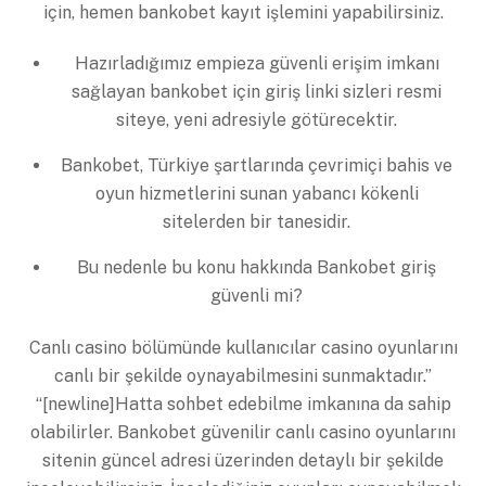
için, hemen bankobet kayıt işlemini yapabilirsiniz.
Hazırladığımız empieza güvenli erişim imkanı
sağlayan bankobet için giriş linki sizleri resmi
siteye, yeni adresiyle götürecektir.
Bankobet, Türkiye şartlarında çevrimiçi bahis ve
oyun hizmetlerini sunan yabancı kökenli
sitelerden bir tanesidir.
Bu nedenle bu konu hakkında Bankobet giriş
güvenli mi?
Canlı casino bölümünde kullanıcılar casino oyunlarını
canlı bir şekilde oynayabilmesini sunmaktadır.”
“[newline]Hatta sohbet edebilme imkanına da sahip
olabilirler. Bankobet güvenilir canlı casino oyunlarını
sitenin güncel adresi üzerinden detaylı bir şekilde