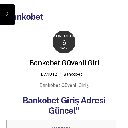
Skip
to
Menu
Bankobet
content
NOVEMBER
6
2024
Bankobet Güvenli Giri
Bankobet
DANUTZ
Bankobet Güvenli Giriş
Bankobet Giriş Adresi
Güncel”