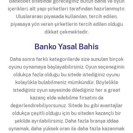
Bankobet sitesinde göreceğiniz bütün bahis ve oyun
içerikleri, alt yapı şirketleri tarafından hazırlanmıştır.
Uluslararası piyasada kullanılan, tercih edilen,
piyasaya yön veren şirketlerin tercih edilen olduğu
dikkat çekmektedir.
Banko Yasal Bahis
Daha sonra farklı kategorilerde size sunulan birçok
oyunu oynamaya başlayabilirsiniz. Oyun seçeneğinin
oldukça fazla olduğu bu sitede istediğiniz oyunu
kolaylıkla bulabilmeniz mümkündür. Böylelikle
istediğiniz oyun sayesinde dilediğiniz her a great
kazanç elde edebilme fırsatını da
değerlendirebiliyorsunuz. Sitede bu gibi avantajlar
oldukça çeşitli olduğu için bu siteden kazançlı bir
şekilde ayrılabilirsiniz. Daha fazla branşa iddaa
oynamak, daha yüksek oran ile daha fazla kazanmak