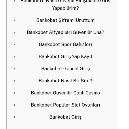
Bankobet’e Nasıl Güvenli Bir Şekilde Giriş
Yapabilirim?
Bankobet Şifremi Unuttum
Bankobet Altyapıları Güvenilir Una?
Bankobet Spor Bahisleri
Bankobet Giriş Yap Kayıt
Bankobet Güncel Giriş
Bankobet Nasıl Bir Site?
Bankobet Güvenilir Canlı Casino
Bankobet Popüler Slot Oyunları
Bankobet Giriş