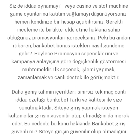
Siz de iddaa oynamayı” “veya casino ve slot machine
game oyunlarına katılım sağlamayı düşünüyorsanız,
hemen kendinize bir hesap açabilirsiniz. Gerekli
inceleme ile birlikte, elde etme hakkına sahip
olduğunuz promosyonları göreceksiniz. Peki bu andan
itibaren, bankobet bonus istekleri nasıl gündeme
gelir?. Böylece Promosyon seçeneklerini ve
kampanya anlayışına göre değişkenlik göstermesi
muhtemeldir. İlk seçenek, işlemi yapmak,
zamanlamak ve canlı destek ile görüşmektir.
Daha geniş tahmin içerikleri, sınırsız tek maç canlı
iddaa özelliği bankobet farkı ve kalitesi ile size
sunulmaktadır. Siteye giriş yapmak isteyen
kullanıcılar girişin güvenilir olup olmadığını da merak
eder. Bu nedenle bu konu hakkında Bankobet giriş
güvenli mi? Siteye girişin güvenilir olup olmadığını