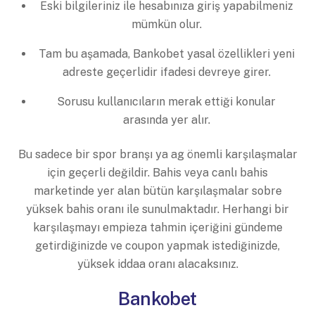
Eski bilgileriniz ile hesabınıza giriş yapabilmeniz
mümkün olur.
Tam bu aşamada, Bankobet yasal özellikleri yeni
adreste geçerlidir ifadesi devreye girer.
Sorusu kullanıcıların merak ettiği konular
arasında yer alır.
Bu sadece bir spor branşı ya ag önemli karşılaşmalar
için geçerli değildir. Bahis veya canlı bahis
marketinde yer alan bütün karşılaşmalar sobre
yüksek bahis oranı ile sunulmaktadır. Herhangi bir
karşılaşmayı empieza tahmin içeriğini gündeme
getirdiğinizde ve coupon yapmak istediğinizde,
yüksek iddaa oranı alacaksınız.
Bankobet