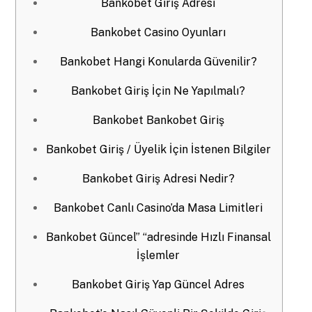
Bankobet Giriş Adresi
Bankobet Casino Oyunları
Bankobet Hangi Konularda Güvenilir?
Bankobet Giriş İçin Ne Yapılmalı?
Bankobet Bankobet Giriş
Bankobet Giriş / Üyelik İçin İstenen Bilgiler
Bankobet Giriş Adresi Nedir?
Bankobet Canlı Casino’da Masa Limitleri
Bankobet Güncel” “adresinde Hızlı Finansal
İşlemler
Bankobet Giriş Yap Güncel Adres