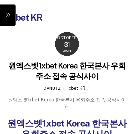
Skip
to
Menu
1xbet KR
content
OCTOBER
31
2024
원엑스벳1xbet Korea 한국본사 우회
주소 접속 공식사이
1xbet KR
DANUTZ
원엑스벳1xbet Korea 한국본사 우회주소 접속 공식사이
트
원엑스벳1xbet Korea 한국본사