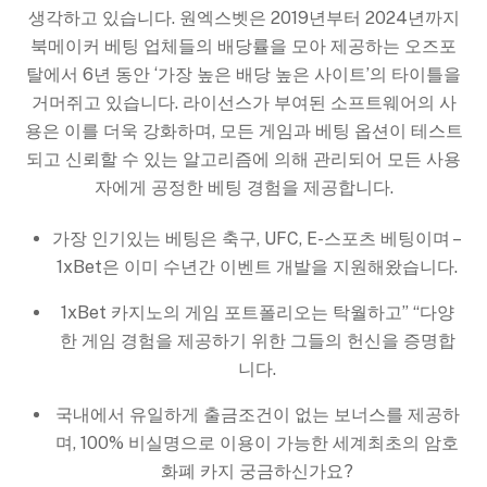
생각하고 있습니다. 원엑스벳은 2019년부터 2024년까지
북메이커 베팅 업체들의 배당률을 모아 제공하는 오즈포
탈에서 6년 동안 ‘가장 높은 배당 높은 사이트’의 타이틀을
거머쥐고 있습니다. 라이선스가 부여된 소프트웨어의 사
용은 이를 더욱 강화하며, 모든 게임과 베팅 옵션이 테스트
되고 신뢰할 수 있는 알고리즘에 의해 관리되어 모든 사용
자에게 공정한 베팅 경험을 제공합니다.
가장 인기있는 베팅은 축구, UFC, E-스포츠 베팅이며 –
1xBet은 이미 수년간 이벤트 개발을 지원해왔습니다.
1xBet 카지노의 게임 포트폴리오는 탁월하고” “다양
한 게임 경험을 제공하기 위한 그들의 헌신을 증명합
니다.
국내에서 유일하게 출금조건이 없는 보너스를 제공하
며, 100% 비실명으로 이용이 가능한 세계최초의 암호
화폐 카지 궁금하신가요?