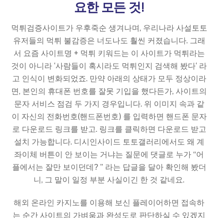
요한 모든 것!
먹튀검증사이트가 우후죽순 생겨나며, 우리나라 사설토토
유저들의 먹튀 불감증은 너도나도 훨씬 커졌습니다. 그래
서 요즘 사이트명 + 먹튀 키워드는 이 사이트가 먹튀라는
것이 아니라 ‘사람들이 혹시라도 먹튀인지 검색해 봤다‘ 라
고 인식이 변화되었죠. 만약 아래의 상태가 모두 정상이라
면, 본인의 휴대폰 번호를 잘못 기입을 했다든가, 사이트의
문자 서비스 점검 두 가지 경우입니다. 위 이미지 속과 같
이 자신의 전화번호(핸드폰번호) 를 입력하면 핸드폰 문자
로 다운로드 링크를 받고. 링크를 클릭하면 다운로드 받고
설치 가능합니다. 디시인사이드 토토갤러리에서도 왜 계
좌이체 버튼이 안 보이는 거냐는 질문에 댓글로 누가 “어
플에서는 잘만 보이던데? ” 라는 답글을 달아 확인해 봤더
니, 그 말이 일정 부분 사실이긴 한 것 같네요.
해외 온라인 카지노를 이용해 보신 플레이어하면 접속하
는 순간 사이트의 가벼움과 완성도로 판단하실 수 있겠지