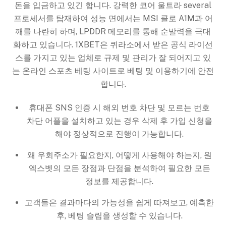
돈을 입금하고 있긴 합니다. 강력한 코어 울트라 several
프로세서를 탑재하여 성능 면에서는 MSI 클로 A1M과 어
깨를 나란히 하며, LPDDR 메모리를 통해 순발력을 극대
화하고 있습니다. 1XBET은 퀴라소에서 받은 공식 라이선
스를 가지고 있는 업체로 규제 및 관리가 잘 되어지고 있
는 온라인 스포츠 베팅 사이트로 베팅 및 이용하기에 안전
합니다.
휴대폰 SNS 인증 시 해외 번호 차단 및 모르는 번호
차단 어플을 설치하고 있는 경우 삭제 후 가입 신청을
해야 정상적으로 진행이 가능합니다.
왜 우회주소가 필요한지, 어떻게 사용해야 하는지, 원
엑스벳의 모든 장점과 단점을 분석하여 필요한 모든
정보를 제공합니다.
고객들은 결과마다의 가능성을 쉽게 따져보고, 예측한
후, 베팅 슬립을 생성할 수 있습니다.