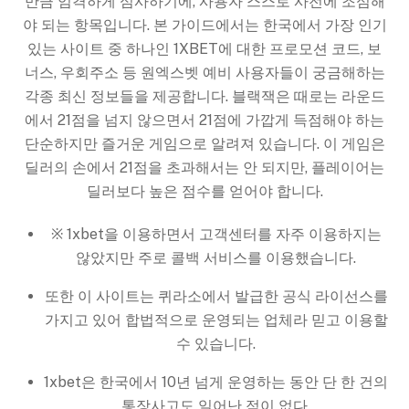
만큼 엄격하게 심사하기에, 사용자 스스로 사전에 조심해
야 되는 항목입니다. 본 가이드에서는 한국에서 가장 인기
있는 사이트 중 하나인 1XBET에 대한 프로모션 코드, 보
너스, 우회주소 등 원엑스벳 예비 사용자들이 궁금해하는
각종 최신 정보들을 제공합니다. 블랙잭은 때로는 라운드
에서 21점을 넘지 않으면서 21점에 가깝게 득점해야 하는
단순하지만 즐거운 게임으로 알려져 있습니다. 이 게임은
딜러의 손에서 21점을 초과해서는 안 되지만, 플레이어는
딜러보다 높은 점수를 얻어야 합니다.
※ 1xbet을 이용하면서 고객센터를 자주 이용하지는
않았지만 주로 콜백 서비스를 이용했습니다.
또한 이 사이트는 퀴라소에서 발급한 공식 라이선스를
가지고 있어 합법적으로 운영되는 업체라 믿고 이용할
수 있습니다.
1xbet은 한국에서 10년 넘게 운영하는 동안 단 한 건의
통장사고도 일어난 적이 없다.