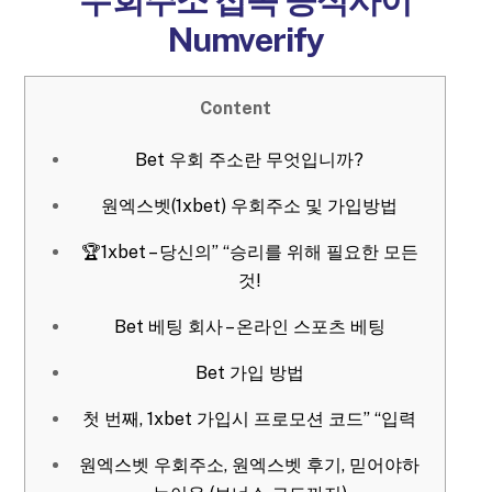
우회주소 접속 공식사이
Numverify
Content
Bet 우회 주소란 무엇입니까?
원엑스벳(1xbet) 우회주소 및 가입방법
🏆1xbet – 당신의” “승리를 위해 필요한 모든
것!
Bet 베팅 회사 – 온라인 스포츠 베팅
Bet 가입 방법
첫 번째, 1xbet 가입시 프로모션 코드” “입력
원엑스벳 우회주소, 원엑스벳 후기, 믿어야하