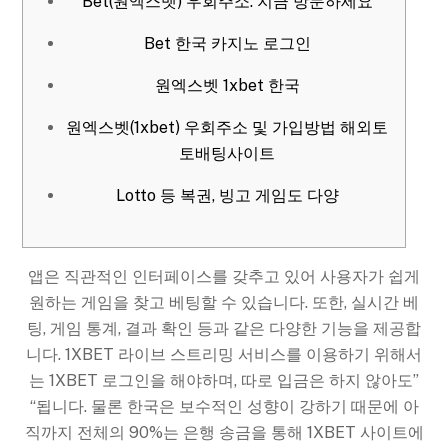
Bet(원엑스벳) 우회주소: 지금 방문하세요
Bet 한국 카지노 로그인
원엑스벳 1xbet 한국
원엑스벳(1xbet) 우회주소 및 가입방법 해외토
토배팅사이트
Lotto 등 복권, 빙고 게임도 다양
앱은 직관적인 인터페이스를 갖추고 있어 사용자가 쉽게
원하는 게임을 찾고 베팅할 수 있습니다. 또한, 실시간 베
팅, 게임 통계, 결과 확인 등과 같은 다양한 기능을 제공합
니다. 1XBET 라이브 스트리밍 서비스를 이용하기 위해서
는 1XBET 로그인을 해야하며, 따로 입금은 하지 않아도”
“됩니다. 물론 한국은 보수적인 성향이 강하기 때문에 아
직까지 전체의 90%는 은행 송금을 통해 1XBET 사이트에