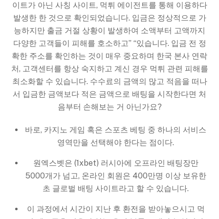
이트가 아닌 사칭 사이트, 먹튀 에이전트를 통해 이용하다
발생한 한 것으로 확인되었습니다. 입금은 정상적으로 가
능하지만 출금 거절 상황이 발생하여 소액부터 고액까지
다양한 고객들이 피해를 호소하고” “있습니다. 입금 전 정
확한 주소를 확인하는 것이 매우 중요하며 한국 본사 연락
처, 고객센터를 항상 숙지하고 계신 경우 먹튀 관련 피해를
최소화할 수 있습니다. 수수료의 금액의 많고 적음을 떠나
서 입금한 금액보다 적은 금액으로 배팅을 시작한다면 처
음부터 손해보는 거 아닌가요?
바로, 카지노 게임 혹은 스포츠 베팅 중 하나의 서비스
영역만을 선택해야 한다는 점이다.
원엑스벳은 (1xbet) 러시아에 오프라인 배팅장만
5000개가 넘고, 온라인 회원은 400만명 이상 보유한
초 글로벌 배팅 사이트라고 할 수 있습니다.
이 과정에서 시간이 지난 후 환전을 받아놓으시고 먹