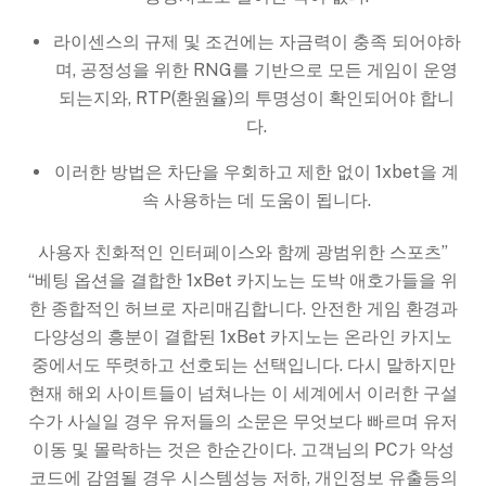
라이센스의 규제 및 조건에는 자금력이 충족 되어야하
며, 공정성을 위한 RNG를 기반으로 모든 게임이 운영
되는지와, RTP(환원율)의 투명성이 확인되어야 합니
다.
이러한 방법은 차단을 우회하고 제한 없이 1xbet을 계
속 사용하는 데 도움이 됩니다.
사용자 친화적인 인터페이스와 함께 광범위한 스포츠”
“베팅 옵션을 결합한 1xBet 카지노는 도박 애호가들을 위
한 종합적인 허브로 자리매김합니다. 안전한 게임 환경과
다양성의 흥분이 결합된 1xBet 카지노는 온라인 카지노
중에서도 뚜렷하고 선호되는 선택입니다. 다시 말하지만
현재 해외 사이트들이 넘쳐나는 이 세계에서 이러한 구설
수가 사실일 경우 유저들의 소문은 무엇보다 빠르며 유저
이동 및 몰락하는 것은 한순간이다. 고객님의 PC가 악성
코드에 감염될 경우 시스템성능 저하, 개인정보 유출등의