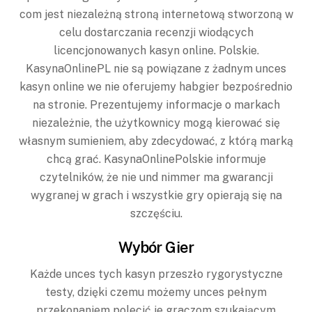
com jest niezależną stroną internetową stworzoną w
celu dostarczania recenzji wiodących
licencjonowanych kasyn online. Polskie.
KasynaOnlinePL nie są powiązane z żadnym unces
kasyn online we nie oferujemy habgier bezpośrednio
na stronie. Prezentujemy informacje o markach
niezależnie, the użytkownicy mogą kierować się
własnym sumieniem, aby zdecydować, z którą marką
chcą grać. KasynaOnlinePolskie informuje
czytelników, że nie und nimmer ma gwarancji
wygranej w grach i wszystkie gry opierają się na
szczęściu.
Wybór Gier
Każde unces tych kasyn przeszło rygorystyczne
testy, dzięki czemu możemy unces pełnym
przekonaniem polecić je graczom szukającym