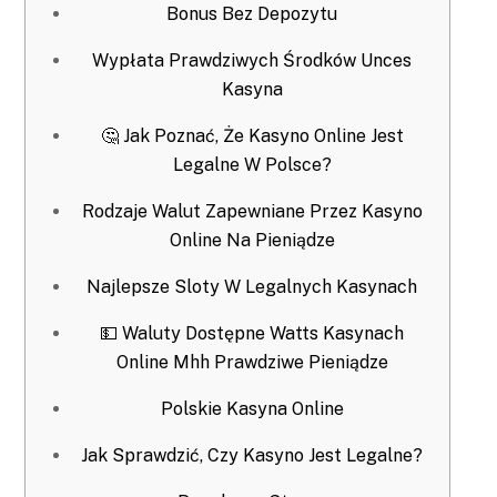
Bonus Bez Depozytu
Wypłata Prawdziwych Środków Unces
Kasyna
🤔 Jak Poznać, Że Kasyno Online Jest
Legalne W Polsce?
Rodzaje Walut Zapewniane Przez Kasyno
Online Na Pieniądze
Najlepsze Sloty W Legalnych Kasynach
💵 Waluty Dostępne Watts Kasynach
Online Mhh Prawdziwe Pieniądze
Polskie Kasyna Online
Jak Sprawdzić, Czy Kasyno Jest Legalne?