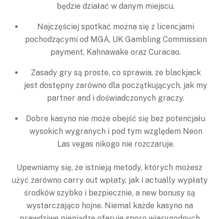
będzie działać w danym miejscu.
Najczęściej spotkać można się z licencjami
pochodzącymi od MGA, UK Gambling Commission
payment, Kahnawake oraz Curacao.
Zasady gry są proste, co sprawia, że blackjack
jest dostępny zarówno dla początkujących, jak my
partner and i doświadczonych graczy.
Dobre kasyno nie może obejść się bez potencjału
wysokich wygranych i pod tym względem Neon
Las vegas nikogo nie rozczaruje.
Upewniamy się, że istnieją metody, których możesz
użyć zarówno carry out wpłaty, jak i actually wypłaty
środków szybko i bezpiecznie, a new bonusy są
wystarczająco hojne. Niemal każde kasyno na
prawdziwe pieniądze oferuje sporo wiarygodnych