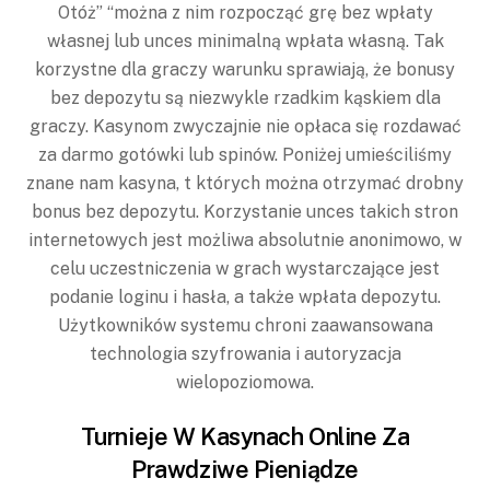
Otóż” “można z nim rozpocząć grę bez wpłaty
własnej lub unces minimalną wpłata własną. Tak
korzystne dla graczy warunku sprawiają, że bonusy
bez depozytu są niezwykle rzadkim kąskiem dla
graczy. Kasynom zwyczajnie nie opłaca się rozdawać
za darmo gotówki lub spinów. Poniżej umieściliśmy
znane nam kasyna, t których można otrzymać drobny
bonus bez depozytu. Korzystanie unces takich stron
internetowych jest możliwa absolutnie anonimowo, w
celu uczestniczenia w grach wystarczające jest
podanie loginu i hasła, a także wpłata depozytu.
Użytkowników systemu chroni zaawansowana
technologia szyfrowania i autoryzacja
wielopoziomowa.
Turnieje W Kasynach Online Za
Prawdziwe Pieniądze