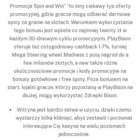
Promocja Spin and Win” “to inny ciekawy typ oferty
promocyjnej, gdzie gracze mogą odbierać darmowe
spiny za granie na slotach. Warunkiem wykorzystania
tego bonusu jest wpłata co najmniej twenty zł w
każdym 30-dniowym cyklu promocyjnym. PlayBison
oferuje też cotygodniowy cashback 1-7%, turniej
Mega Steering wheel Madness z pulą nagród do a
few milionów złotych, a new także różne
okolicznościowe promocje i kody promocyjne na
bonusy gotówkowe i free spiny. Poza bonusem na
start, lojalni gracze, którzy pozostaną w PlayBison na
dłużej, mogą wykorzystać Zdrapki Bison.
Witryna jest bardzo łatwa w użyciu, dzięki czemu
wystarczy kilka kliknięć, abyś zestawił i porównał
interesujące Cię kasyna na wielu poziomach
jednocześnie.