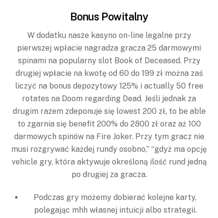
Bonus Powitalny
W dodatku nasze kasyno on-line legalne przy
pierwszej wpłacie nagradza gracza 25 darmowymi
spinami na popularny slot Book of Deceased. Przy
drugiej wpłacie na kwotę od 60 do 199 zł można zaś
liczyć na bonus depozytowy 125% i actually 50 free
rotates na Doom regarding Dead. Jeśli jednak za
drugim razem zdeponuje się lowest 200 zł, to be able
to zgarnia się benefit 200% do 2800 zł oraz aż 100
darmowych spinów na Fire Joker. Przy tym gracz nie
musi rozgrywać każdej rundy osobno,” “gdyż ma opcję
vehicle gry, która aktywuje określoną ilość rund jedną
po drugiej za gracza.
Podczas gry możemy dobierać kolejne karty,
polegając mhh własnej intuicji albo strategii.