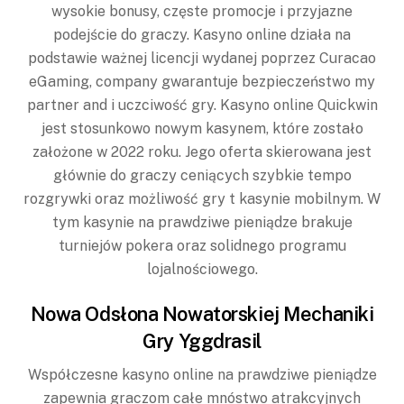
wysokie bonusy, częste promocje i przyjazne
podejście do graczy. Kasyno online działa na
podstawie ważnej licencji wydanej poprzez Curacao
eGaming, company gwarantuje bezpieczeństwo my
partner and i uczciwość gry. Kasyno online Quickwin
jest stosunkowo nowym kasynem, które zostało
założone w 2022 roku. Jego oferta skierowana jest
głównie do graczy ceniących szybkie tempo
rozgrywki oraz możliwość gry t kasynie mobilnym. W
tym kasynie na prawdziwe pieniądze brakuje
turniejów pokera oraz solidnego programu
lojalnościowego.
Nowa Odsłona Nowatorskiej Mechaniki
Gry Yggdrasil
Współczesne kasyno online na prawdziwe pieniądze
zapewnia graczom całe mnóstwo atrakcyjnych