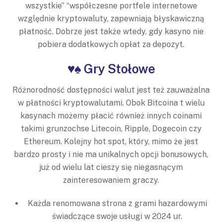
wszystkie” “współczesne portfele internetowe
względnie kryptowaluty, zapewniają błyskawiczną
płatność. Dobrze jest także wtedy, gdy kasyno nie
pobiera dodatkowych opłat za depozyt.
♥️♠️ Gry Stołowe
Różnorodność dostępności walut jest też zauważalna
w płatności kryptowalutami. Obok Bitcoina t wielu
kasynach możemy płacić również innych coinami
takimi grunzochse Litecoin, Ripple, Dogecoin czy
Ethereum. Kolejny hot spot, który, mimo że jest
bardzo prosty i nie ma unikalnych opcji bonusowych,
już od wielu lat cieszy się niegasnącym
zainteresowaniem graczy.
Każda renomowana strona z grami hazardowymi
świadczące swoje usługi w 2024 ur.