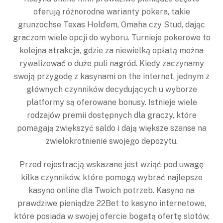
oferują różnorodne warianty pokera, takie
grunzochse Texas Hold’em, Omaha czy Stud, dając
graczom wiele opcji do wyboru. Turnieje pokerowe to
kolejna atrakcja, gdzie za niewielką opłatą można
rywalizować o duże puli nagród. Kiedy zaczynamy
swoją przygodę z kasynami on the internet, jednym z
głównych czynników decydujących u wyborze
platformy są oferowane bonusy. Istnieje wiele
rodzajów premii dostępnych dla graczy, które
pomagają zwiększyć saldo i dają większe szanse na
zwielokrotnienie swojego depozytu.
Przed rejestracją wskazane jest wziąć pod uwagę
kilka czynników, które pomogą wybrać najlepsze
kasyno online dla Twoich potrzeb. Kasyno na
prawdziwe pieniądze 22Bet to kasyno internetowe,
które posiada w swojej ofercie bogatą ofertę slotów,