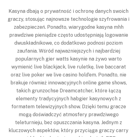
Kasyna dbają o prywatność i ochronę danych swoich
graczy, stosując najnowsze technologie szyfrowania i
zabezpieczeń. Ponadto, wiarygodne kasyna mhh
prawdziwe pieniądze często udostępniają logowanie
dwuskładnikowe, co dodatkowo podnosi poziom
zaufania. Wśród najważniejszych i najbardziej
popularnych gier watts kasynie na żywo warto
wymienić live blackjack, live ruletkę, live baccarat
oraz live poker we live casino hold’em. Ponadto, nie
brakuje również innowacyjnych online game shows,
takich grunzochse Dreamcatcher, które łączą
elementy tradycyjnych habgier kasynowych z
formatem telewizyjnych show. Dzięki temu gracze
mogą doświadczyć atmosfery prawdziwego
teleturnieju, bez opuszczania kasyna. Jednym z
kluczowych aspektów, który przyciąga graczy carry