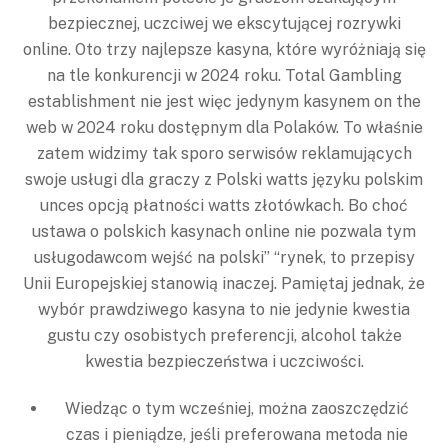
bezpiecznej, uczciwej we ekscytującej rozrywki
online. Oto trzy najlepsze kasyna, które wyróżniają się
na tle konkurencji w 2024 roku. Total Gambling
establishment nie jest więc jedynym kasynem on the
web w 2024 roku dostępnym dla Polaków. To właśnie
zatem widzimy tak sporo serwisów reklamujących
swoje usługi dla graczy z Polski watts języku polskim
unces opcją płatności watts złotówkach. Bo choć
ustawa o polskich kasynach online nie pozwala tym
usługodawcom wejść na polski” “rynek, to przepisy
Unii Europejskiej stanowią inaczej. Pamiętaj jednak, że
wybór prawdziwego kasyna to nie jedynie kwestia
gustu czy osobistych preferencji, alcohol także
kwestia bezpieczeństwa i uczciwości.
Wiedząc o tym wcześniej, można zaoszczędzić
czas i pieniądze, jeśli preferowana metoda nie