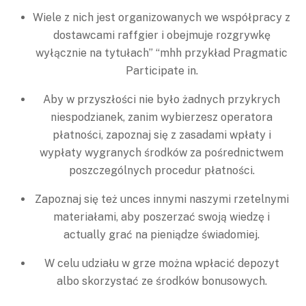
Wiele z nich jest organizowanych we współpracy z
dostawcami raffgier i obejmuje rozgrywkę
wyłącznie na tytułach” “mhh przykład Pragmatic
Participate in.
Aby w przyszłości nie było żadnych przykrych
niespodzianek, zanim wybierzesz operatora
płatności, zapoznaj się z zasadami wpłaty i
wypłaty wygranych środków za pośrednictwem
poszczególnych procedur płatności.
Zapoznaj się też unces innymi naszymi rzetelnymi
materiałami, aby poszerzać swoją wiedzę i
actually grać na pieniądze świadomiej.
W celu udziału w grze można wpłacić depozyt
albo skorzystać ze środków bonusowych.