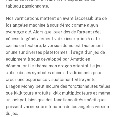
tableau passionnante.
Nos vérifications mettent en avant l’accessibilité de
los angeles machine à sous démo comme algun
avantage clé. Alors que jouer dos de l’argent réel
nécessite généralement votre inscription à este
casino en hachure, la version démo est facilement
online sur diverses plateformes. Il s’agit d’un jeu de
equipment à sous développé par Amatic en
déambulant le thème man dragon oriental. Le jeu
utilise dieses symboles chinois traditionnels pour
créer une expérience visuellement attrayante.
Dragon Money peut inclure des fonctionnalités telles
que kklk tours gratuits, kklk multiplicateurs et même
un jackpot, bien que des fonctionnalités spécifiques
puissent varier sobre fonction de los angeles version
du jeu.