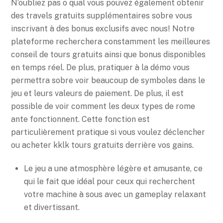
N’oubliez pas o qual vous pouvez également obtenir
des travels gratuits supplémentaires sobre vous
inscrivant à des bonus exclusifs avec nous! Notre
plateforme recherchera constamment les meilleures
conseil de tours gratuits ainsi que bonus disponibles
en temps réel. De plus, pratiquer à la démo vous
permettra sobre voir beaucoup de symboles dans le
jeu et leurs valeurs de paiement. De plus, il est
possible de voir comment les deux types de rome
ante fonctionnent. Cette fonction est
particulièrement pratique si vous voulez déclencher
ou acheter kklk tours gratuits derrière vos gains.
Le jeu a une atmosphère légère et amusante, ce
qui le fait que idéal pour ceux qui recherchent
votre machine à sous avec un gameplay relaxant
et divertissant.