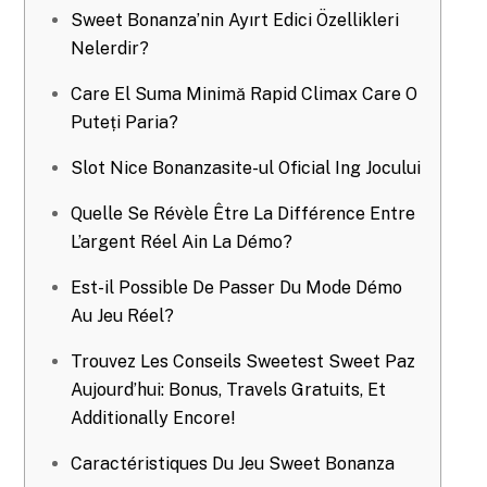
Sweet Bonanza’nin Ayırt Edici Özellikleri
Nelerdir?
Care El Suma Minimă Rapid Climax Care O
Puteți Paria?
Slot Nice Bonanzasite-ul Oficial Ing Jocului
Quelle Se Révèle Être La Différence Entre
L’argent Réel Ain La Démo?
Est-il Possible De Passer Du Mode Démo
Au Jeu Réel?
Trouvez Les Conseils Sweetest Sweet Paz
Aujourd’hui: Bonus, Travels Gratuits, Et
Additionally Encore!
Caractéristiques Du Jeu Sweet Bonanza