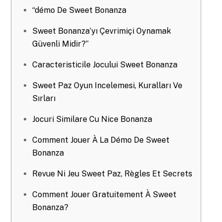
“démo De Sweet Bonanza
Sweet Bonanza’yı Çevrimiçi Oynamak
Güvenli Midir?”
Caracteristicile Jocului Sweet Bonanza
Sweet Paz Oyun Incelemesi, Kuralları Ve
Sırları
Jocuri Similare Cu Nice Bonanza
Comment Jouer À La Démo De Sweet
Bonanza
Revue Ni Jeu Sweet Paz, Règles Et Secrets
Comment Jouer Gratuitement À Sweet
Bonanza?