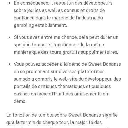
En conséquence, il reste l’un des développeurs
sobre jeu les as well as connus et droits de
confiance dans le marché de l’industrie du
gambling establishment.
Si vous avez entre ma chance, cela peut durer un
specific temps, et fonctionner de la même
manière que des tours gratuits supplémentaires.
Vous pouvez accéder à la démo de Sweet Bonanza
en se promenant sur diverses plateformes,
sumado a compris le web-site du développeur, des
portails de critiques thématiques et quelques
casinos en ligne offrant des amusements en
démo.
La fonction de tumble sobre Sweet Bonanza signifie
qu’à la termin de chaque tour, la majorité des