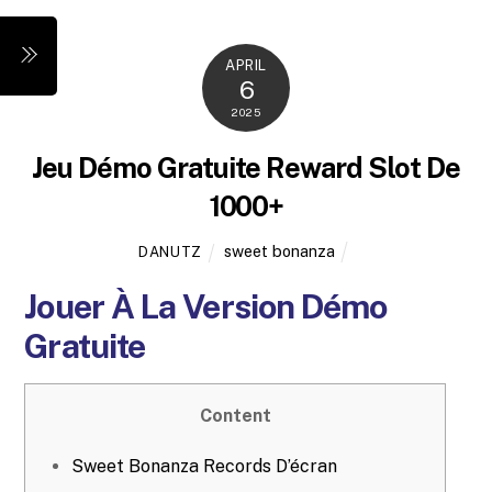
Skip
to
Menu
APRIL
content
6
2025
Jeu Démo Gratuite Reward Slot De
1000+
sweet bonanza
DANUTZ
Jouer À La Version Démo
Gratuite
Content
Sweet Bonanza Records D’écran