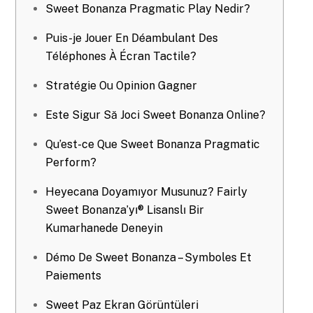
Sweet Bonanza Pragmatic Play Nedir?
Puis-je Jouer En Déambulant Des
Téléphones À Écran Tactile?
Stratégie Ou Opinion Gagner
Este Sigur Să Joci Sweet Bonanza Online?
Qu’est-ce Que Sweet Bonanza Pragmatic
Perform?
Heyecana Doyamıyor Musunuz? Fairly
Sweet Bonanza’yı® Lisanslı Bir
Kumarhanede Deneyin
Démo De Sweet Bonanza – Symboles Et
Paiements
Sweet Paz Ekran Görüntüleri