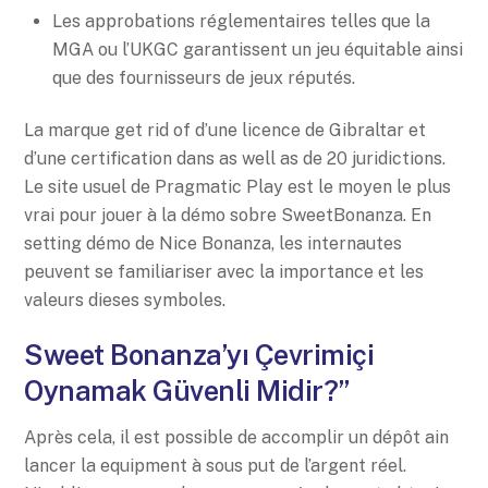
Les approbations réglementaires telles que la
MGA ou l’UKGC garantissent un jeu équitable ainsi
que des fournisseurs de jeux réputés.
La marque get rid of d’une licence de Gibraltar et
d’une certification dans as well as de 20 juridictions.
Le site usuel de Pragmatic Play est le moyen le plus
vrai pour jouer à la démo sobre SweetBonanza. En
setting démo de Nice Bonanza, les internautes
peuvent se familiariser avec la importance et les
valeurs dieses symboles.
Sweet Bonanza’yı Çevrimiçi
Oynamak Güvenli Midir?”
Après cela, il est possible de accomplir un dépôt ain
lancer la equipment à sous put de l’argent réel.