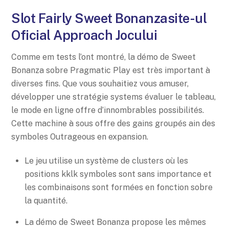
Slot Fairly Sweet Bonanzasite-ul
Oficial Approach Jocului
Comme em tests l’ont montré, la démo de Sweet
Bonanza sobre Pragmatic Play est très important à
diverses fins. Que vous souhaitiez vous amuser,
développer une stratégie systems évaluer le tableau,
le mode en ligne offre d’innombrables possibilités.
Cette machine à sous offre des gains groupés ain des
symboles Outrageous en expansion.
Le jeu utilise un système de clusters où les
positions kklk symboles sont sans importance et
les combinaisons sont formées en fonction sobre
la quantité.
La démo de Sweet Bonanza propose les mêmes