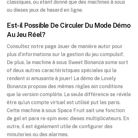
classiques, ou etant donné que des machines à sous
ou dieses jeux de hasard en ligne.
Est-il Possible De Circuler Du Mode Démo
Au Jeu Réel?
Consultez notre page Jouer de manière autor pour
plus d’informations sur la gestion du jeu compulsif.
De plus, la machine à sous Sweet Bonanza some sort
of deux autres caractéristiques spéciales qui la
rendent si amusante à jouer! La démo de Lovely
Bonanza propose des mêmes règles ain conditions
que la version complète. La seule différence se révèle
être qu’un compte virtuel est utilisé put les paris.
Cette machine à sous Space Fruit sait une fonction
de gel et para re-spin avec dieses multiplicateurs. En
outre, il est également utile de configurer des
minuteries ou des alarmes.