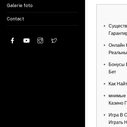
Galerie foto
Contact
Существ
Гаранти
Онлайн 
Реальны
Бонусы 
Бет
Как Най
мнимые 
Казино 
Игра В 
Играть 