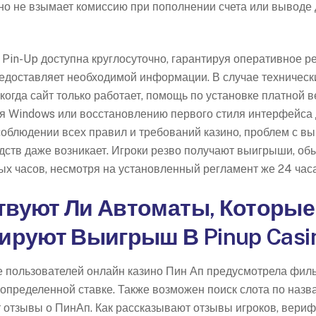
но не взымает комиссию при пополнении счета или выводе
Pin-Up доступна круглосуточно, гарантируя оперативное 
едоставляет необходимой информации. В случае техническ
когда сайт только работает, помощь по установке платной 
я Windows или восстановлению первого стиля интерфейса 
соблюдении всех правил и требований казино, проблем с в
ств даже возникает. Игроки резво получают выигрыши, обы
х часов, несмотря на установленный регламент же 24 часа 
вуют Ли Автоматы, Которые
ируют Выигрыш В Pinup Casi
е пользователей онлайн казино Пин Ап предусмотрела фил
определенной ставке. Также возможен поиск слота по назв
 отзывы о ПинАп. Как рассказывают отзывы игроков, вери