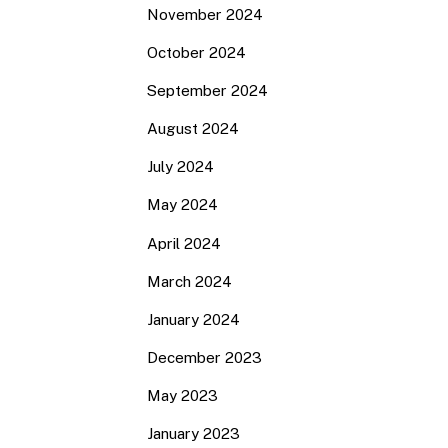
November 2024
October 2024
September 2024
August 2024
July 2024
May 2024
April 2024
March 2024
January 2024
December 2023
May 2023
January 2023