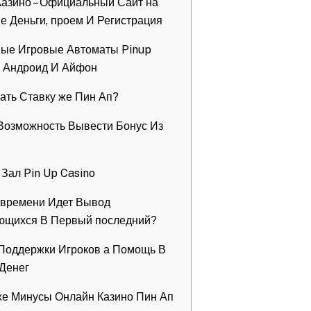
Казино – Официальный Сайт на
е Деньги, проем И Регистрация
ые Игровые Автоматы Pinup
а Андроид И Айфон
ать Ставку же Пин Ап?
 Возможность Вывести Бонус Из
Зал Pin Up Casino
 времени Идет Вывод
ющихся В Первый последний?
Поддержки Игроков а Помощь В
Денег
е Минусы Онлайн Казино Пин Ап