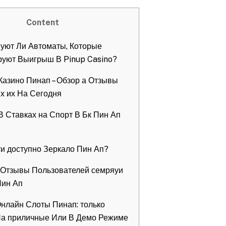
Content
уют Ли Автоматы, Которые
руют Выигрыш В Pinup Casino?
Казино Пинап – Обзор а Отзывы
х их На Сегодня
В Ставках на Спорт В Бк Пин Ап
ти доступно Зеркало Пин Ап?
Отзывы Пользователей семряуи
Пин Ап
Онлайн Слоты Пинап: только
На приличные Или В Демо Режиме