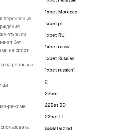
1xbet Morocco
дя переносных
1xbet pt
ерждения
 же открыли
1xbet RU
пинап бет
1xbet russia
ами на спорт.
1xbet Russian
игр на реальные
1xbet russian1
2
орый
22bet
22Bet BD
демо-режиме
22bet IT
использовать.
888starz bd