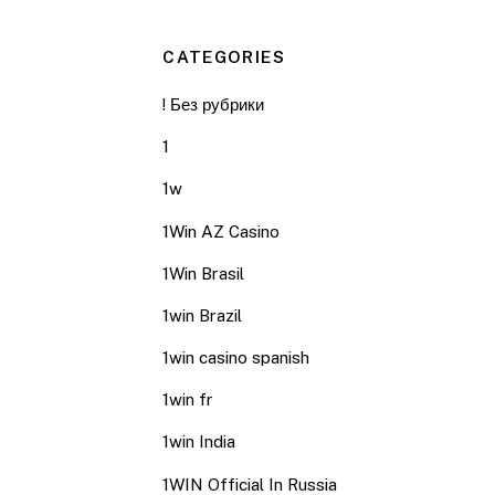
CATEGORIES
! Без рубрики
1
1w
1Win AZ Casino
1Win Brasil
1win Brazil
1win casino spanish
1win fr
1win India
1WIN Official In Russia