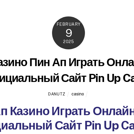
FEBRUARY
9
2025
азино Пин Ап Играть Онл
циальный Сайт Pin Up Ca
casino
DANUTZ
п Казино Играть Онлай
альный Сайт Pin Up Ca