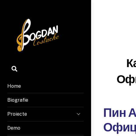
Skip
to
content
К
Search
Офи
Home
Biografie
Пин А
Proiecte
Офици
Demo