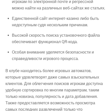
игрокам по электронной почте и регрессной
можно найти на различных веб-сайтах же статьях.
Единственной сайт интернет-казино либо быть
недоступным судя нескольким причинам.
Высокой скорость поиска установочного файла
обеспечивает функционал QR-кода.
Особая внимание уделяется безопасности и
справедливости игрового процесса.
В клубе находитесь более игровых автоматов,
которые удовлетворят даже самых взыскательных
клиентов. Для облегчения поисков игрокам доступна
удобную сортировка по многим параметрам, таким
только новизна, популярность и дата добавления.
Также предоставляется возможность просмотра
самых последних развлечений только что