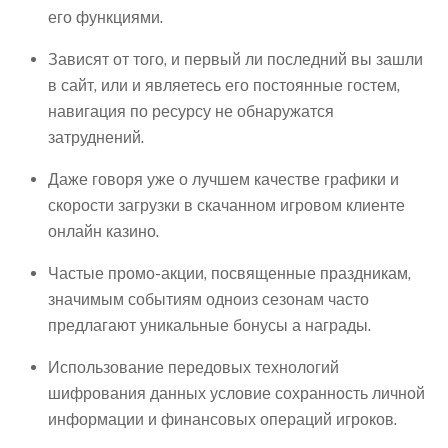
его функциями.
Зависят от того, и первый ли последний вы зашли
в сайт, или и являетесь его постоянные гостем,
навигация по ресурсу не обнаружатся
затруднений.
Даже говоря уже о лучшем качестве графики и
скорости загрузки в скачанном игровом клиенте
онлайн казино.
Частые промо-акции, посвященные праздникам,
значимым событиям одноиз сезонам часто
предлагают уникальные бонусы а награды.
Использование передовых технологий
шифрования данных условие сохранность личной
информации и финансовых операций игроков.