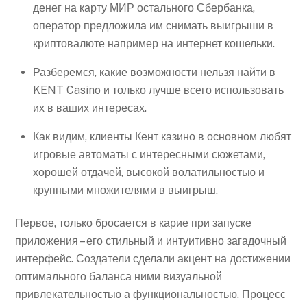
денег на карту МИР остального Сбербанка,
оператор предложила им снимать выигрыши в
криптовалюте например на интернет кошельки.
Разберемся, какие возможности нельзя найти в
KENT Casino и только лучше всего использовать
их в ваших интересах.
Как видим, клиенты Кент казино в основном любят
игровые автоматы с интересными сюжетами,
хорошей отдачей, высокой волатильностью и
крупными множителями в выигрыш.
Первое, только бросается в карие при запуске
приложения – его стильный и интуитивно загадочный
интерфейс. Создатели сделали акцент на достижении
оптимального баланса ними визуальной
привлекательностью а функциональностью. Процесс