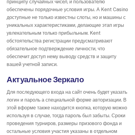
принципу случайных чисел, и пользователю
обеспечены порядочные условия игры. А Kent Casino
доступные не только известны слоты, но и машины с
уникальных характеристиками, делающие этап игры
увлекательным только прибыльным. Kent
обстоятельства регистрации предусматривают
обязательное подтверждение личности, что
обеспечит доступ нему выводу средств и защиту
вашей учетной записи.
Актуальное Зеркало
Для последующего входа на сайт очень будет указать
логин и пароль а специальной форме авторизации. В
этой вформе также находится кнопка, которую можно
используя в случае, тогда пароль был забыты. Сроки
проведения турниров, размеры призового фонда и
остальные условия участия указаны в отдельном