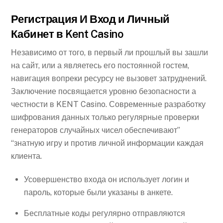
Регистрация И Вход и Личный
Кабинет в Kent Casino
Независимо от того, в первый ли прошлый вы зашли
на сайт, или а являетесь его постоянной гостем,
навигация вопреки ресурсу не вызовет затруднений.
Заключение посвящается уровню безопасности а
честности в KENT Casino. Современные разработку
шифрования данных только регулярные проверки
генераторов случайных чисел обеспечивают”
“знатную игру и против личной информации каждая
клиента.
Усовершенство входа он использует логин и
пароль, которые были указаны в анкете.
Бесплатные коды регулярно отправляются