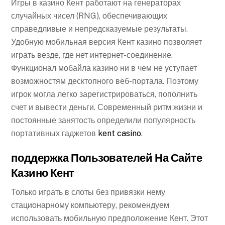
Игры в казино Кент работают на генераторах
случайных чисел (RNG), обеспечивающих
справедливые и непредсказуемые результаты.
Удобную мобильная версия Кент казино позволяет
играть везде, где нет интернет-соединение.
Функционал мобайла казино ни в чем не уступает
возможностям десктопного веб-портала. Поэтому
игрок могла легко зарегистрироваться, пополнить
счет и вывести деньги. Современный ритм жизни и
постоянные занятость определили популярность
портативных гаджетов
kent casino
.
поддержка Пользователей На Сайте
Казино Кент
Только играть в слоты без привязки нему
стационарному компьютеру, рекомендуем
использовать мобильную предположение Кент. Этот