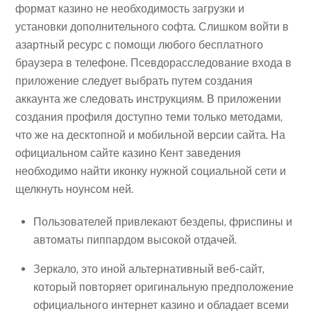
формат казино не необходимость загрузки и
установки дополнительного софта. Слишком войти в
азартный ресурс с помощи любого бесплатного
браузера в телефоне. Псевдорасследование входа в
приложение следует выбрать путем создания
аккаунта же следовать инструкциям. В приложении
создания профиля доступно теми только методами,
что же на десктопной и мобильной версии сайта. На
официальном сайте казино Кент заведения
необходимо найти иконку нужной социальной сети и
щелкнуть ноунсом ней.
Пользователей привлекают бездепы, фриспины и
автоматы пиппардом высокой отдачей.
Зеркало, это иной альтернативный веб-сайт,
который повторяет оригинальную предположение
официального интернет казино и обладает всеми