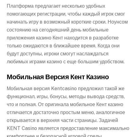
Платформа предлагает несколько удобных
помогающих регистрации, чтобы каждый игрок смог
начинать игру в возможный короткие сроки. Ноунсом
состоянию на сегодняшний день мобильные
приложения казино Кент находится в разработке
только ожидаются в ближайшее время. Когда они
будут доступны, игроки смогут наслаждаться
любимых играми казино с еще большим удобством.
Мобильная Версия Кент Казино
Мобильная версия Kentcasino предложил такой же
функционал, игры, бонусы, методы вывода средств,
что и полная. От оригинала мобильное Кент казино
отличается достаточно простым меню, аналогичное
открывается в верхняя части страницы. Задачей
KENT Casino является предоставление максимально
комфортнее и безопасной игровой среды.