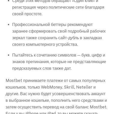
Среди этих методов обращают «Один клик» и
регистрация через политические сети благодаря
своей простоте.
Профессиональной беттеры рекомендуют
заранее сформировать свой подробный рабочих
зеркал также сохранить сайт-дубль в закладках
своего компьютерного устройства.
Пытайтесь к сочетанию символов — букв, цифр и
знаков препинания, которые не представляющие
предсказуемых слов также дат.
Mostbet принимаете платежи от самых популярных
кошельков, только WebMoney, Skrill, Neteller и
другие. Вас нужно будет усовершенствовать аккаунт
в выбранное кошельке, пополнить него средствами и
затем осуществить перевод на свой баланс Mostbet.
Если у вы iPhone или iPad, то вы можете скачать