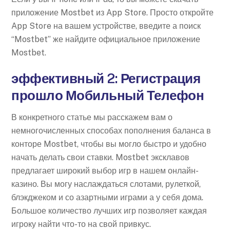
приложение Mostbet из App Store. Просто откройте
App Store на вашем устройстве, введите а поиск
“Mostbet” же найдите официальное приложение
Mostbet.
эффективный 2: Регистрация
прошло Мобильный Телефон
В конкретного статье мы расскажем вам о
немногочисленных способах пополнения баланса в
конторе Mostbet, чтобы вы могло быстро и удобно
начать делать свои ставки. Mostbet эксклавов
предлагает широкий выбор игр в нашем онлайн-
казино. Вы могу наслаждаться слотами, рулеткой,
блэкджеком и со азартными играми а у себя дома.
Большое количество лучших игр позволяет каждая
игроку найти что-то на свой привкус.