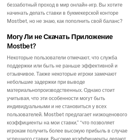
беззаботный проход в мир онлайн-игр. Вы хотите
начинать делать ставки в букмекерской конторе
Mostbet, но не знаю, как пополнить свой баланс?
Могу Ли не Скачать Приложение
Mostbet?
Некоторые пользователи отмечают, что служба
поддержки или быть не раньше эффективной и
отзывчивое. Также некоторые игроки замечают
небольшие задержки при выводе
материальнопроизводственных. Однако стоит
учитывая, что эти особенности могут быть
индивидуальными и не становиться у всех
пользователей. Mostbet предлагает низкоценового
коэффициенты на мои ставки,” “что позволяет
игрокам получить более высокую прибыль в случае
успешного ставки. Высокие коэффициенты делают