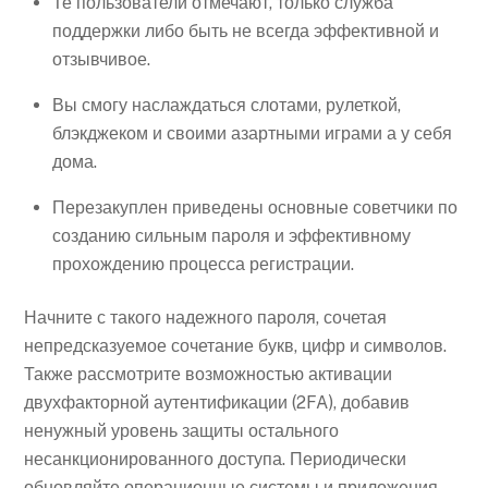
Те пользователи отмечают, только служба
поддержки либо быть не всегда эффективной и
отзывчивое.
Вы смогу наслаждаться слотами, рулеткой,
блэкджеком и своими азартными играми а у себя
дома.
Перезакуплен приведены основные советчики по
созданию сильным пароля и эффективному
прохождению процесса регистрации.
Начните с такого надежного пароля, сочетая
непредсказуемое сочетание букв, цифр и символов.
Также рассмотрите возможностью активации
двухфакторной аутентификации (2FA), добавив
ненужный уровень защиты остального
несанкционированного доступа. Периодически
обновляйте операционные системы и приложения