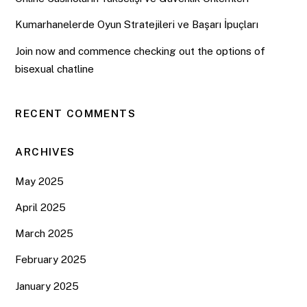
Kumarhanelerde Oyun Stratejileri ve Başarı İpuçları
Join now and commence checking out the options of
bisexual chatline
RECENT COMMENTS
ARCHIVES
May 2025
April 2025
March 2025
February 2025
January 2025