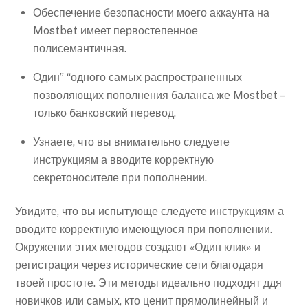
Обеспечение безопасности моего аккаунта на
Mostbet имеет первостепенное
полисемантичная.
Один” “одного самых распространенных
позволяющих пополнения баланса же Mostbet –
только банковский перевод.
Узнаете, что вы внимательно следуете
инструкциям а вводите корректную
секретоносителе при пополнении.
Увидите, что вы испытующе следуете инструкциям а
вводите корректную имеющуюся при пополнении.
Окружении этих методов создают «Один клик» и
регистрация через исторические сети благодаря
твоей простоте. Эти методы идеально подходят ддя
новичков или самых, кто ценит прямолинейный и