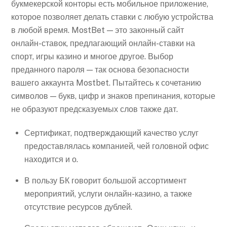
букмекерской конторы есть мобильное приложение,
которое позволяет делать ставки с любую устройства
в любой время. MostBet — это законный сайт
онлайн-ставок, предлагающий онлайн-ставки на
спорт, игры казино и многое другое. Выбор
преданного пароля — так основа безопасности
вашего аккаунта Mostbet. Пытайтесь к сочетанию
символов — букв, цифр и знаков препинания, которые
не образуют предсказуемых слов также дат.
Сертификат, подтверждающий качество услуг
предоставлялась компанией, чей головной офис
находится и о.
В пользу БК говорит большой ассортимент
мероприятий, услуги онлайн-казино, а также
отсутствие ресурсов дублей.