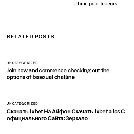
Ultime pour Joueurs
RELATED POSTS
UNCATEGORIZED
Join now and commence checking out the
options of bisexual chatline
UNCATEGORIZED
Скачать 1xbet На Айфон Скачать 1xbet а Ios С
официального Сайта: Зеркало