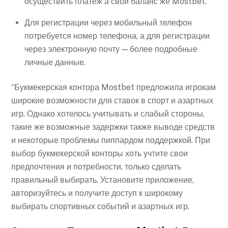
осуществить платеж а свой баланс же Mostbet.
Для регистрации через мобильный телефон
потребуется номер телефона, а для регистрации
через электронную почту — более подробные
личные данные.
“Букмекерская контора Mostbet предложила игрокам
широкие возможности для ставок в спорт и азартных
игр. Однако хотелось учитывать и слабый стороны,
такие же возможные задержки также выводе средств
и некоторые проблемы пиппардом поддержкой. При
выбор букмекерской конторы хоть учтите свои
предпочтения и потребности, только сделать
правильный выбирать. Установите приложение,
авторизуйтесь и получите доступ к широкому
выбирать спортивных событий и азартных игр.