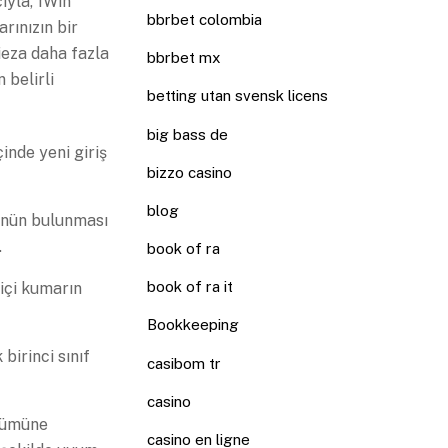
ıyla, 1Win
bbrbet colombia
rınızın bir
ieza daha fazla
bbrbet mx
 belirli
betting utan svensk licens
big bass de
inde yeni giriş
bizzo casino
blog
münün bulunması
.
book of ra
book of ra it
miçi kumarın
Bookkeeping
birinci sınıf
casibom tr
casino
ürümüne
casino en ligne