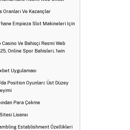
s Oranları Ve Kazançlar
hane Empieza Slot Makineleri Için
ne Casino Ve Bahisçi Resmi Web
25, Online Spor Bahisleri, 1win
 1xbet Uygulaması
’da Position Oyunları: Üst Düzey
eyimi
bından Para Çekme
Sitesi Lisansı
mbling Establishment Özellikleri