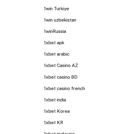
1win Turkiye
1win uzbekistan
1winRussia
1xbet apk
1xbet arabic
1xbet Casino AZ
1xbet casino BD
1xbet casino french
1xbet india
1xbet Korea
1xbet KR
1xbet malaysia