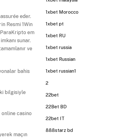
1xbet Morocco
 assurée eder.
1xbet pt
irin Resmi 1Win
o ParaKripto em
1xbet RU
 imkanı sunar.
1xbet russia
e tamamlanır ve
1xbet Russian
yonalar bahis
1xbet russian1
2
 bilgisiyle
22bet
22Bet BD
 online casino
22bet IT
888starz bd
eyerek maçın