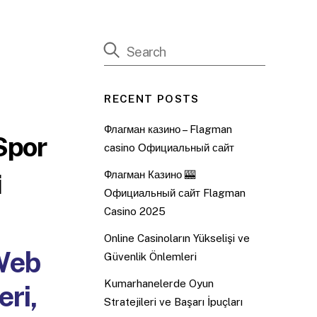
RECENT POSTS
Флагман казино – Flagman
Spor
casino Официальный сайт
i
Флагман Казино 🎰
Официальный сайт Flagman
Casino 2025
Online Casinoların Yükselişi ve
 Web
Güvenlik Önlemleri
Kumarhanelerde Oyun
eri,
Stratejileri ve Başarı İpuçları