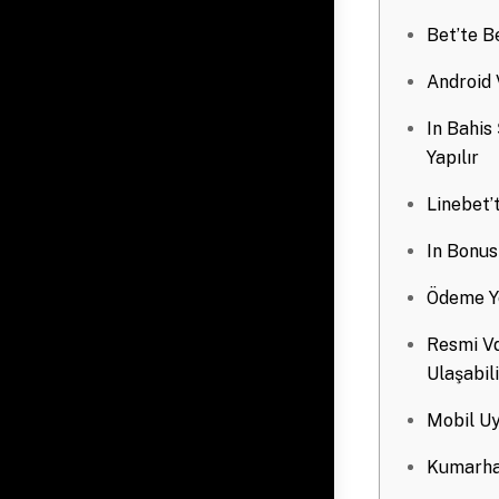
Bet’te B
Android 
In Bahis
Yapılır
Linebet’
In Bonus
Ödeme Yö
Resmi Vd
Ulaşabili
Mobil U
Kumarha