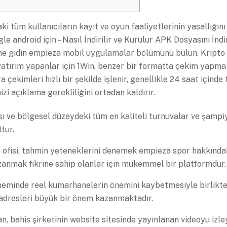
ki tüm kullanıcıların kayıt ve oyun faaliyetlerinin yasallığını
e android için – Nasıl İndirilir ve Kurulur APK Dosyasını İnd
ine gidin empieza mobil uygulamalar bölümünü bulun. Kript
 yatırım yapanlar için 1Win, benzer bir formatta çekim yapma
a çekimleri hızlı bir şekilde işlenir, genellikle 24 saat içind
izi açıklama gerekliliğini ortadan kaldırır.
sı ve bölgesel düzeydeki tüm en kaliteli turnuvalar ve şampi
tur.
 ofisi, tahmin yeteneklerini denemek empieza spor hakkındaki
azanmak fikrine sahip olanlar için mükemmel bir platformdur.
eminde reel kumarhanelerin önemini kaybetmesiyle birlikte
n adresleri büyük bir önem kazanmaktadır.
an, bahis şirketinin website sitesinde yayınlanan videoyu izl