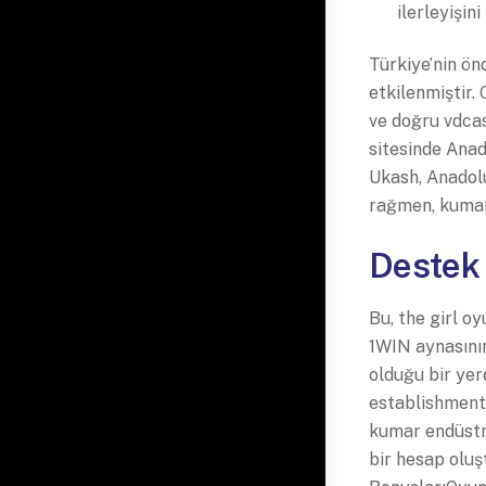
ilerleyişini
Türkiye’nin ön
etkilenmiştir.
ve doğru vdcas
sitesinde Anad
Ukash, Anadolu
rağmen, kumar
Destek
Bu, the girl 
1WIN aynasının
olduğu bir yer
establishment
kumar endüstri
bir hesap olu