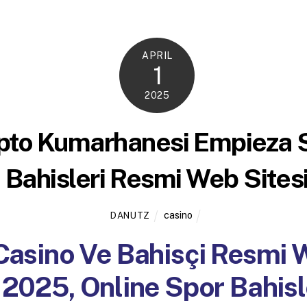
APRIL
1
2025
ipto Kumarhanesi Empieza 
Bahisleri Resmi Web Sites
casino
DANUTZ
 Casino Ve Bahisçi Resmi
 2025, Online Spor Bahisl