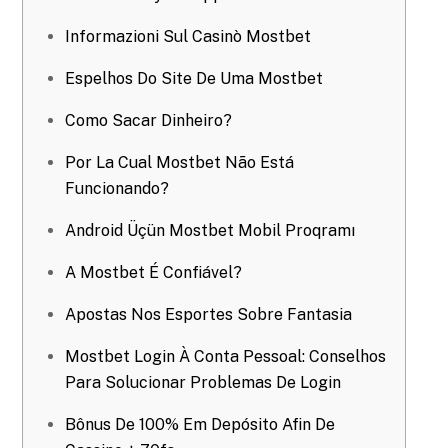
Informazioni Sul Casinò Mostbet
Espelhos Do Site De Uma Mostbet
Como Sacar Dinheiro?
Por La Cual Mostbet Não Está
Funcionando?
Android Üçün Mostbet Mobil Proqramı
A Mostbet É Confiável?
Apostas Nos Esportes Sobre Fantasia
Mostbet Login À Conta Pessoal: Conselhos
Para Solucionar Problemas De Login
Bônus De 100% Em Depósito Afin De