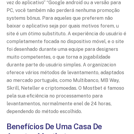
vez do aplicativo” “Google android ou a versão para
PC, você também não perderá nenhuma promoção
systems bônus. Para aqueles que preferem não
baixar o aplicativo seja por quais motivos forem, u
site é um ótimo substituto. A experiência do usuário é
completamente focada no dispositivo móvel, e o site
foi desenhado durante uma equipe para designers
muito competentes, o que torna a jogabilidade
durante parte do usuário simples. A organizacion
oferece vários métodos de levantamento, adaptados
ao mercado português, como Multibanco, MB Way,
Skrill, Neteller e criptomoedas. O Mostbet é famoso
pela sua eficiência no processamento para
levantamentos, normalmente enel de 24 horas,
dependendo do método escolhido.
Benefícios De Uma Casa De