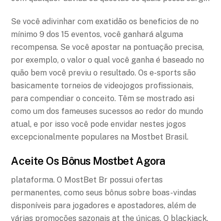
Se você adivinhar com exatidão os beneficios de no
mínimo 9 dos 15 eventos, você ganhará alguma
recompensa. Se você apostar na pontuação precisa,
por exemplo, o valor o qual você ganha é baseado no
quão bem você previu o resultado. Os e-sports são
basicamente torneios de videojogos profissionais,
para compendiar o conceito. Têm se mostrado asi
como um dos fameuses sucessos ao redor do mundo
atual, e por isso você pode envidar nestes jogos
excepcionalmente populares na Mostbet Brasil.
Aceite Os Bônus Mostbet Agora
plataforma. O MostBet Br possui ofertas
permanentes, como seus bônus sobre boas-vindas
disponíveis para jogadores e apostadores, além de
várias promoções sazonais at the únicas. O blackjack,