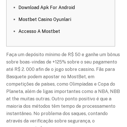
Download Apk For Android
Mostbet Casino Oyunlari
Accesso A Mostbet
Faça um depósito mínimo de R$ 50 e ganhe um bônus
sobre boas-vindas de +125% sobre o seu pagamento
até R$ 2. 000 afin de o jogo sobre cassino. Fãs para
Basquete podem apostar no MostBet, em
competições de países, como Olimpíadas e Copa do
Planeta, além de ligas importantes como a NBA, NBB
at the muitas outras. Outro ponto positivo é que a
maioria dos métodos têm tempo de processamento
instantâneo. No problema dos saques, contando
através da verificação sobre segurança, o