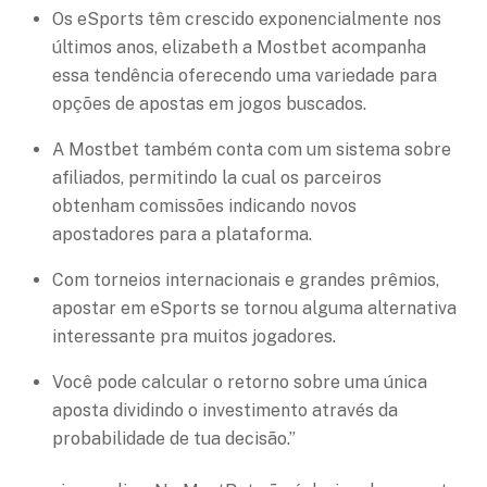
Os eSports têm crescido exponencialmente nos
últimos anos, elizabeth a Mostbet acompanha
essa tendência oferecendo uma variedade para
opções de apostas em jogos buscados.
A Mostbet também conta com um sistema sobre
afiliados, permitindo la cual os parceiros
obtenham comissões indicando novos
apostadores para a plataforma.
Com torneios internacionais e grandes prêmios,
apostar em eSports se tornou alguma alternativa
interessante pra muitos jogadores.
Você pode calcular o retorno sobre uma única
aposta dividindo o investimento através da
probabilidade de tua decisão.”