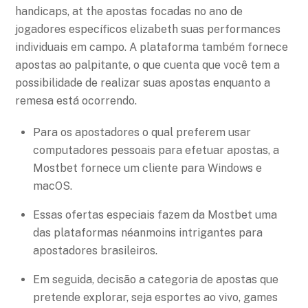
handicaps, at the apostas focadas no ano de
jogadores específicos elizabeth suas performances
individuais em campo. A plataforma também fornece
apostas ao palpitante, o que cuenta que você tem a
possibilidade de realizar suas apostas enquanto a
remesa está ocorrendo.
Para os apostadores o qual preferem usar
computadores pessoais para efetuar apostas, a
Mostbet fornece um cliente para Windows e
macOS.
Essas ofertas especiais fazem da Mostbet uma
das plataformas néanmoins intrigantes para
apostadores brasileiros.
Em seguida, decisão a categoria de apostas que
pretende explorar, seja esportes ao vivo, games