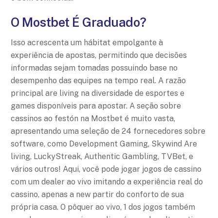
O Mostbet É Graduado?
Isso acrescenta um hábitat empolgante à
experiência de apostas, permitindo que decisões
informadas sejam tomadas possuindo base no
desempenho das equipes na tempo real. A razão
principal are living na diversidade de esportes e
games disponíveis para apostar. A seção sobre
cassinos ao festón na Mostbet é muito vasta,
apresentando uma seleção de 24 fornecedores sobre
software, como Development Gaming, Skywind Are
living, LuckyStreak, Authentic Gambling, TVBet, e
vários outros! Aqui, você pode jogar jogos de cassino
com um dealer ao vivo imitando a experiência real do
cassino, apenas a new partir do conforto de sua
própria casa. O pôquer ao vivo, 1 dos jogos também