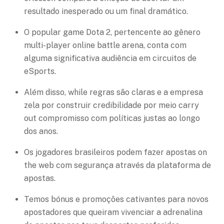
resultado inesperado ou um final dramático.
O popular game Dota 2, pertencente ao gênero
multi-player online battle arena, conta com
alguma significativa audiência em circuitos de
eSports.
Além disso, while regras são claras e a empresa
zela por construir credibilidade por meio carry
out compromisso com políticas justas ao longo
dos anos.
Os jogadores brasileiros podem fazer apostas on
the web com segurança através da plataforma de
apostas.
Temos bónus e promoções cativantes para novos
apostadores que queiram vivenciar a adrenalina