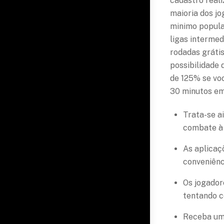
cadastro reali
maioria dos jo
minimo popula
ligas intermed
rodadas grátis
possibilidade
de 125% se voc
30 minutos em 
Trata-se a
combate à 
As aplicaç
conveniênc
Os jogado
tentando c
Receba um 