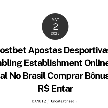
MAY
2
2025
ostbet Apostas Desportiva
ling Establishment Online
al No Brasil Comprar Bônu
R$ Entar
Uncategorized
DANUTZ