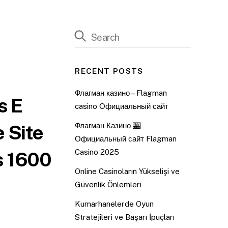
RECENT POSTS
Флагман казино – Flagman
s E
casino Официальный сайт
 Site
Флагман Казино 🎰
Официальный сайт Flagman
Casino 2025
s 1600
Online Casinoların Yükselişi ve
Güvenlik Önlemleri
Kumarhanelerde Oyun
Stratejileri ve Başarı İpuçları