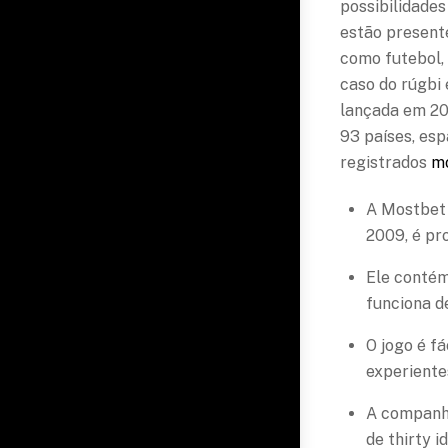
possibilidades
estão presente
como futebol, 
caso do rúgbi 
lançada em 20
93 países, esp
registrados
m
A Mostbet 
2009, é pr
Ele contém
funciona d
O jogo é fá
experiente
A companhi
de thirty i