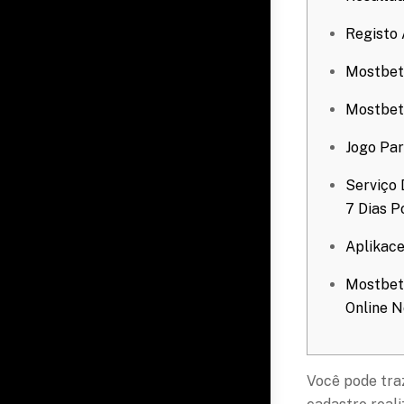
Registo 
Mostbet 
Mostbet
Jogo Pa
Serviço 
7 Dias 
Aplikac
Mostbet 
Online N
Você pode tra