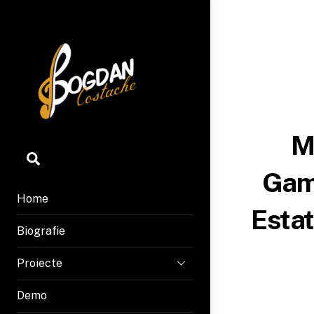
Skip
to
content
M
Search
Gamb
Home
Estat
Biografie
Proiecte
Demo