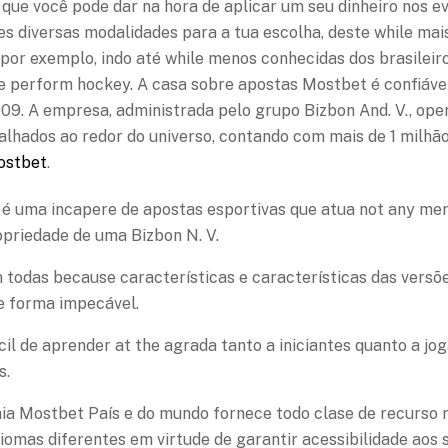
 que você pode dar na hora de aplicar um seu dinheiro nos e
s diversas modalidades para a tua escolha, deste while mai
por exemplo, indo até while menos conhecidas dos brasileir
e perform hockey. A casa sobre apostas Mostbet é confiável
09. A empresa, administrada pelo grupo Bizbon And. V., ope
alhados ao redor do universo, contando com mais de 1 milhã
ostbet
.
é uma incapere de apostas esportivas que atua not any me
opriedade de uma Bizbon N. V.
 todas because características e características das versõe
e forma impecável.
cil de aprender at the agrada tanto a iniciantes quanto a jo
s.
a Mostbet País e do mundo fornece todo clase de recurso 
diomas diferentes em virtude de garantir acessibilidade aos s