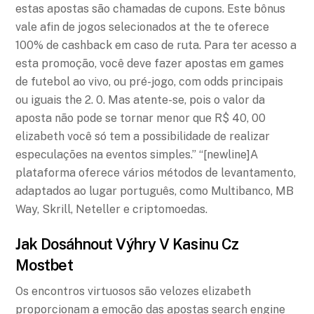
estas apostas são chamadas de cupons. Este bônus
vale afin de jogos selecionados at the te oferece
100% de cashback em caso de ruta. Para ter acesso a
esta promoção, você deve fazer apostas em games
de futebol ao vivo, ou pré-jogo, com odds principais
ou iguais the 2. 0. Mas atente-se, pois o valor da
aposta não pode se tornar menor que R$ 40, 00
elizabeth você só tem a possibilidade de realizar
especulações na eventos simples.” “[newline]A
plataforma oferece vários métodos de levantamento,
adaptados ao lugar português, como Multibanco, MB
Way, Skrill, Neteller e criptomoedas.
Jak Dosáhnout Výhry V Kasinu Cz
Mostbet
Os encontros virtuosos são velozes elizabeth
proporcionam a emoção das apostas search engine