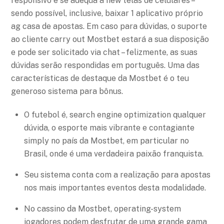
responsivo e se adequa a new telas de celulares –
sendo possível, inclusive, baixar 1 aplicativo próprio
ag casa de apostas. Em caso para dúvidas, o suporte
ao cliente carry out Mostbet estará a sua disposição
e pode ser solicitado via chat – felizmente, as suas
dúvidas serão respondidas em português. Uma das
características de destaque da Mostbet é o teu
generoso sistema para bônus.
O futebol é, search engine optimization qualquer
dúvida, o esporte mais vibrante e contagiante
simply no país da Mostbet, em particular no
Brasil, onde é uma verdadeira paixão franquista.
Seu sistema conta com a realização para apostas
nos mais importantes eventos desta modalidade.
No cassino da Mostbet, operating-system
jogadores podem desfrutar de uma grande gama