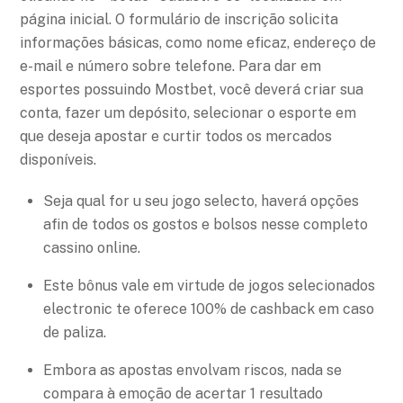
página inicial. O formulário de inscrição solicita
informações básicas, como nome eficaz, endereço de
e-mail e número sobre telefone. Para dar em
esportes possuindo Mostbet, você deverá criar sua
conta, fazer um depósito, selecionar o esporte em
que deseja apostar e curtir todos os mercados
disponíveis.
Seja qual for u seu jogo selecto, haverá opções
afin de todos os gostos e bolsos nesse completo
cassino online.
Este bônus vale em virtude de jogos selecionados
electronic te oferece 100% de cashback em caso
de paliza.
Embora as apostas envolvam riscos, nada se
compara à emoção de acertar 1 resultado