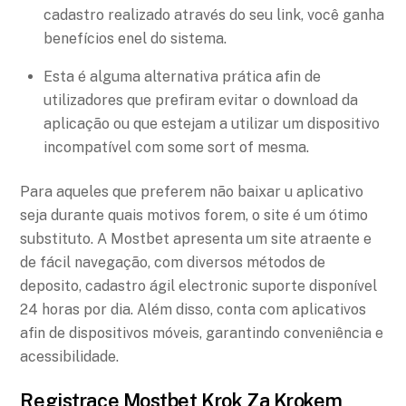
cadastro realizado através do seu link, você ganha
benefícios enel do sistema.
Esta é alguma alternativa prática afin de
utilizadores que prefiram evitar o download da
aplicação ou que estejam a utilizar um dispositivo
incompatível com some sort of mesma.
Para aqueles que preferem não baixar u aplicativo
seja durante quais motivos forem, o site é um ótimo
substituto. A Mostbet apresenta um site atraente e
de fácil navegação, com diversos métodos de
deposito, cadastro ágil electronic suporte disponível
24 horas por dia. Além disso, conta com aplicativos
afin de dispositivos móveis, garantindo conveniência e
acessibilidade.
Registrace Mostbet Krok Za Krokem