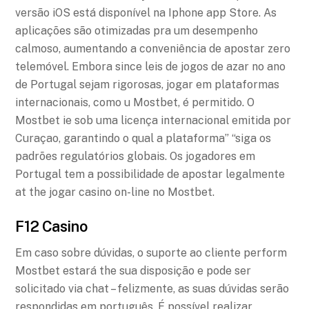
versão iOS está disponível na Iphone app Store. As
aplicações são otimizadas pra um desempenho
calmoso, aumentando a conveniência de apostar zero
telemóvel. Embora since leis de jogos de azar no ano
de Portugal sejam rigorosas, jogar em plataformas
internacionais, como u Mostbet, é permitido. O
Mostbet ie sob uma licença internacional emitida por
Curaçao, garantindo o qual a plataforma” “siga os
padrões regulatórios globais. Os jogadores em
Portugal tem a possibilidade de apostar legalmente
at the jogar casino on-line no Mostbet.
F12 Casino
Em caso sobre dúvidas, o suporte ao cliente perform
Mostbet estará the sua disposição e pode ser
solicitado via chat – felizmente, as suas dúvidas serão
respondidas em português. É possível realizar