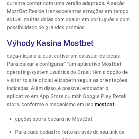
durante contar com uma versão adaptada. A seção
MostBet Reside traz excelentes atrações em tempo
actual, muitas delas com dealer em português e com
possibilidade de grandes prêmios.
Výhody Kasina Mostbet
caça-níqueis la cual cativaram os usuários locais.
Para baixar e configurar” “um aplicativo Mostbet,
operating-system usuários do Brasil têm a opção de
visitar to site oficial elizabeth seguir as orientações
indicadas. Além disso, é possível emplazar o
aplicativo em App Store ou mhh Google Play Retail
store, conforme o mecanismo em uso
mostbet
.
opções sobre bacará no MostBet.
Para cada cadastro feito através do seu link de