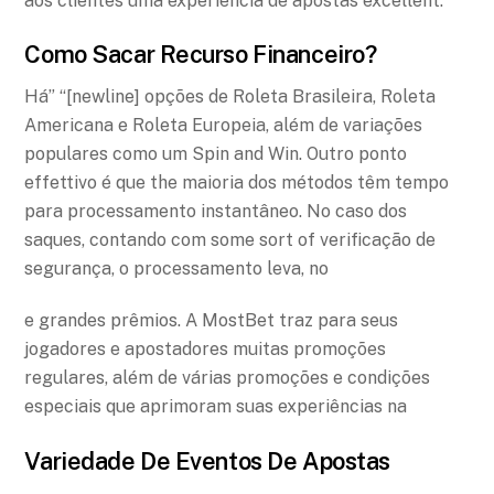
aos clientes uma experiência de apostas excellent.
Como Sacar Recurso Financeiro?
Há” “[newline] opções de Roleta Brasileira, Roleta
Americana e Roleta Europeia, além de variações
populares como um Spin and Win. Outro ponto
effettivo é que the maioria dos métodos têm tempo
para processamento instantâneo. No caso dos
saques, contando com some sort of verificação de
segurança, o processamento leva, no
e grandes prêmios. A MostBet traz para seus
jogadores e apostadores muitas promoções
regulares, além de várias promoções e condições
especiais que aprimoram suas experiências na
Variedade De Eventos De Apostas