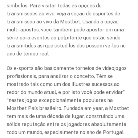
símbolos. Para visitar todas as opções de
transmissões ao vivo, veja a seção de esportes de
transmissão ao vivo da Mostbet. Usando a opção
multi-apostas, você também pode apostar em uma
série para eventos ao palpitante que estão sendo
transmitidos así que usted los dos possam vê-los no
ano de tempo real.
Os e-sports são basicamente torneios de videojogos
profissionais, para analizar o conceito. Têm se
mostrado tais como um dos illustres sucessos ao
redor do mundo atual, e por isto você pode envidar”
“nestes jogos excepcionalmente populares na
Mostbet País brasileiro. Fundada em year, a Mostbet
tem mais de uma década de lugar, construindo uma
sólida reputação entre os jogadores absolutamente
todo um mundo, especialmente no ano de Portugal.