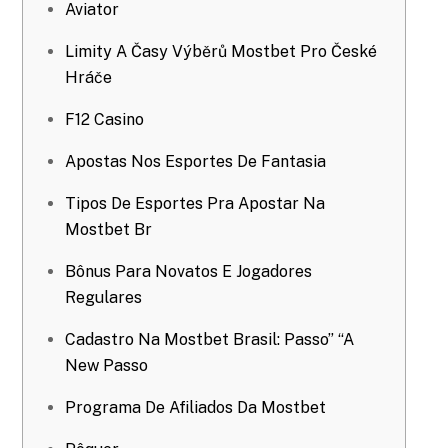
Aviator
Limity A Časy Výběrů Mostbet Pro České
Hráče
F12 Casino
Apostas Nos Esportes De Fantasia
Tipos De Esportes Pra Apostar Na
Mostbet Br
Bônus Para Novatos E Jogadores
Regulares
Cadastro Na Mostbet Brasil: Passo” “A
New Passo
Programa De Afiliados Da Mostbet