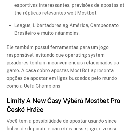
esportivas interessantes, previsões de apostas at
the réplicas relevantes weil Mostbet.
League, Libertadores ag América, Campeonato
Brasileiro e muito néanmoins.
Ele também possui ferramentas para um jogo
responsável, evitando que operating system
jogadores tenham inconveniencias relacionados ao
game. A casa sobre apostas MostBet apresenta
opções de apostar em ligas buscados pelo mundo
como a Uefa Champions
Limity A New Časy Výběrů Mostbet Pro
České Hráče
Você tem a possibilidade de apostar usando since
linhas de deposito e carretéis nesse jogo, e ze isso