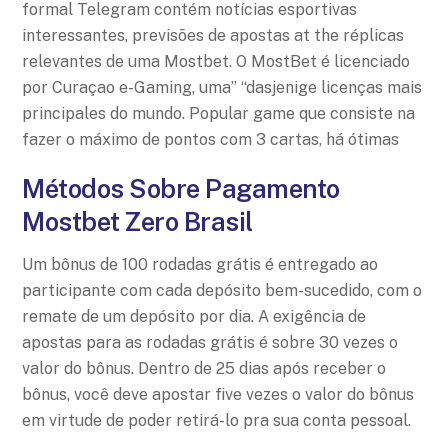
formal Telegram contém notícias esportivas
interessantes, previsões de apostas at the réplicas
relevantes de uma Mostbet. O MostBet é licenciado
por Curaçao e-Gaming, uma” “dasjenige licenças mais
principales do mundo. Popular game que consiste na
fazer o máximo de pontos com 3 cartas, há ótimas
Métodos Sobre Pagamento
Mostbet Zero Brasil
Um bônus de 100 rodadas grátis é entregado ao
participante com cada depósito bem-sucedido, com o
remate de um depósito por dia. A exigência de
apostas para as rodadas grátis é sobre 30 vezes o
valor do bônus. Dentro de 25 dias após receber o
bônus, você deve apostar five vezes o valor do bônus
em virtude de poder retirá-lo pra sua conta pessoal.