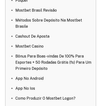
Pôquer
Mostbet Brasil Revisão
Métodos Sobre Depósito Na Mostbet
Brasile
Cashout De Aposta
Mostbet Casino
Bônus Para Boas-vindas De 100% Para
Esportes + 50 Rodadas Grátis (fs) Para Um
Primeiro Depósito
App No Android
App No Ios
Como Produzir O Mostbet Logon?