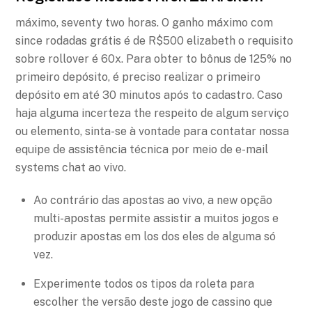
máximo, seventy two horas. O ganho máximo com
since rodadas grátis é de R$500 elizabeth o requisito
sobre rollover é 60x. Para obter to bônus de 125% no
primeiro depósito, é preciso realizar o primeiro
depósito em até 30 minutos após to cadastro. Caso
haja alguma incerteza the respeito de algum serviço
ou elemento, sinta-se à vontade para contatar nossa
equipe de assistência técnica por meio de e-mail
systems chat ao vivo.
Ao contrário das apostas ao vivo, a new opção
multi-apostas permite assistir a muitos jogos e
produzir apostas em los dos eles de alguma só
vez.
Experimente todos os tipos da roleta para
escolher the versão deste jogo de cassino que