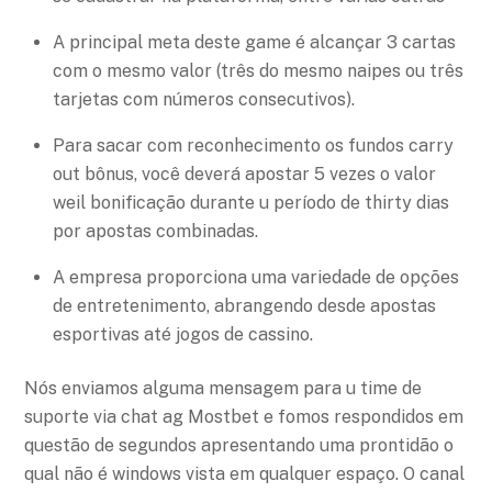
A principal meta deste game é alcançar 3 cartas
com o mesmo valor (três do mesmo naipes ou três
tarjetas com números consecutivos).
Para sacar com reconhecimento os fundos carry
out bônus, você deverá apostar 5 vezes o valor
weil bonificação durante u período de thirty dias
por apostas combinadas.
A empresa proporciona uma variedade de opções
de entretenimento, abrangendo desde apostas
esportivas até jogos de cassino.
Nós enviamos alguma mensagem para u time de
suporte via chat ag Mostbet e fomos respondidos em
questão de segundos apresentando uma prontidão o
qual não é windows vista em qualquer espaço. O canal