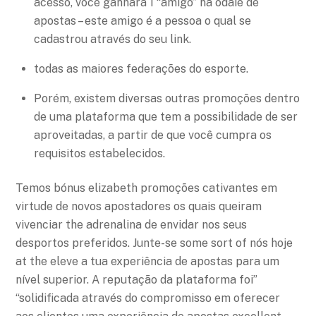
acesso, você ganhará 1 “amigo” na odaie de
apostas – este amigo é a pessoa o qual se
cadastrou através do seu link.
todas as maiores federações do esporte.
Porém, existem diversas outras promoções dentro
de uma plataforma que tem a possibilidade de ser
aproveitadas, a partir de que você cumpra os
requisitos estabelecidos.
Temos bónus elizabeth promoções cativantes em
virtude de novos apostadores os quais queiram
vivenciar the adrenalina de envidar nos seus
desportos preferidos. Junte-se some sort of nós hoje
at the eleve a tua experiência de apostas para um
nível superior. A reputação da plataforma foi”
“solidificada através do compromisso em oferecer