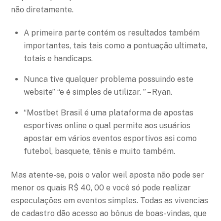
não diretamente.
A primeira parte contém os resultados também
importantes, tais tais como a pontuação ultimate,
totais e handicaps.
Nunca tive qualquer problema possuindo este
website” “e é simples de utilizar. ” – Ryan.
“Mostbet Brasil é uma plataforma de apostas
esportivas online o qual permite aos usuários
apostar em vários eventos esportivos asi como
futebol, basquete, tênis e muito também.
Mas atente-se, pois o valor weil aposta não pode ser
menor os quais R$ 40, 00 e você só pode realizar
especulações em eventos simples. Todas as vivencias
de cadastro dão acesso ao bônus de boas-vindas, que