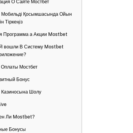
ция О Сайте Мостбет
 Мобильді Қосымшасында Ойын
ін Тіркеңіз
я Программа а Акции Mostbet
 Я вошли В Систему Mostbet
риложение?
 Оплаты Мостбет
зитный Бонус
 Казиносына Шолу
ive
ен Ли Mostbet?
ные Бонусы