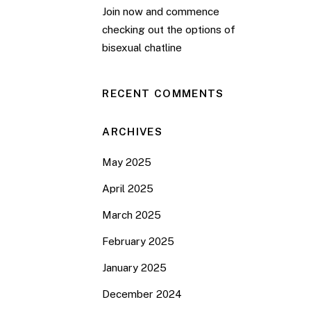
Join now and commence
checking out the options of
bisexual chatline
RECENT COMMENTS
ARCHIVES
May 2025
April 2025
March 2025
February 2025
January 2025
December 2024