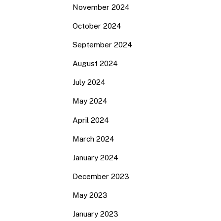
November 2024
October 2024
September 2024
August 2024
July 2024
May 2024
April 2024
March 2024
January 2024
December 2023
May 2023
January 2023