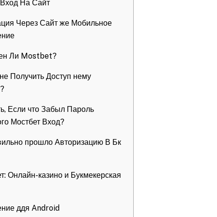
 Вход На Сайт
ация Через Сайт же Мобильное
ение
ен Ли Mostbet?
не Получить Доступ нему
?
ь, Если что Забыл Пароль
ого Мостбет Вход?
вильно прошло Авторизацию В Бк
т: Онлайн-казино и Букмекерская
ние ддя Android