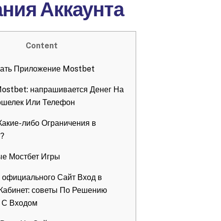
ния Аккаунта
Content
чать Приложение Mostbet
Mostbet: напрашивается Денег На
Кошелек Или Телефон
Какие-либо Ограничения в
?
ые Мостбет Игры
 официального Сайт Вход в
Кабинет: советы По Решению
 С Входом