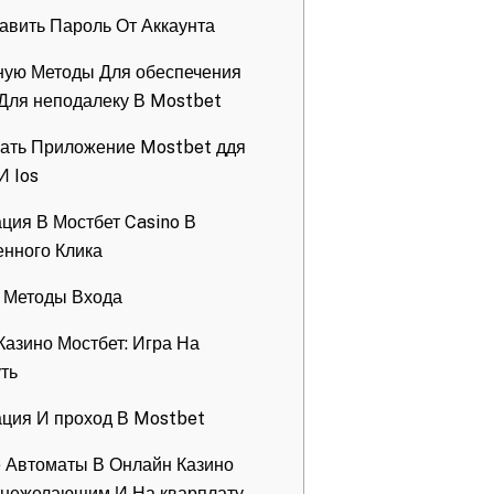
авить Пароль От Аккаунта
ную Методы Для обеспечения
Для неподалеку В Mostbet
чать Приложение Mostbet ддя
И Ios
ция В Мостбет Casino В
енного Клика
: Методы Входа
Казино Мостбет: Игра На
ть
ация И проход В Mostbet
 Автоматы В Онлайн Казино
 нежелающим И На кварплату