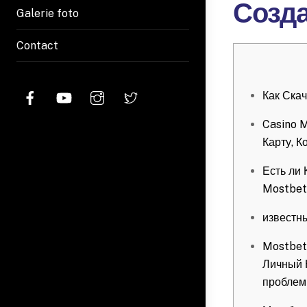
Созда
Galerie foto
Contact
Как Ска
Casino 
Карту, 
Есть ли 
Mostbet
известн
Mostbet
Личный 
проблем