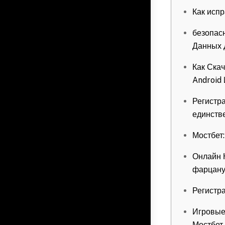
Как испр
безопас
Данных 
Как Ска
Android 
Регистра
единств
Мостбет
Онлайн 
фарцану
Регистр
Игровые
Мостбет