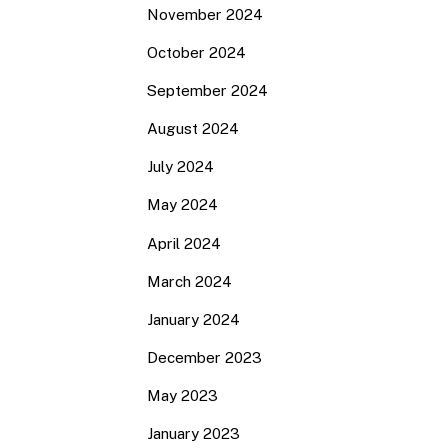
November 2024
October 2024
September 2024
August 2024
July 2024
May 2024
April 2024
March 2024
January 2024
December 2023
May 2023
January 2023