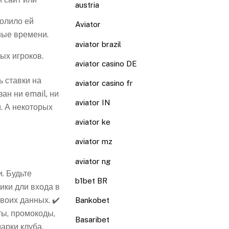
austria
волило ей
Aviator
ные времени.
aviator brazil
ых игроков.
aviator casino DE
ь ставки на
aviator casino fr
ан ни email, ни
aviator IN
. А некоторых
aviator ke
aviator mz
aviator ng
. Будьте
b1bet BR
ики дли входа в
воих данных. ✔️
Bankobet
ты, промокоды,
Basaribet
арки клуба,