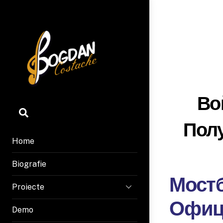
Skip
to
content
Во
Search
Полу
Home
Biografie
Мостб
Proiecte
Офици
Demo