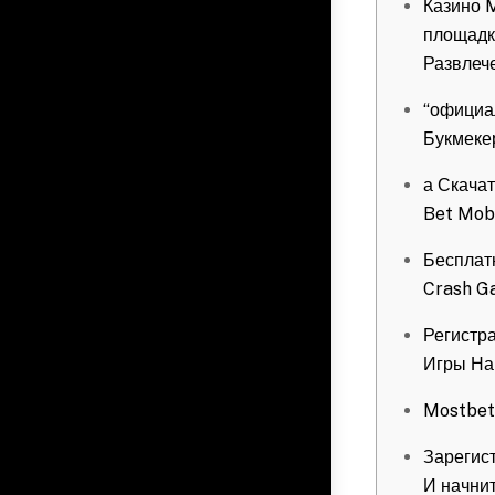
Казино 
площадк
Развлеч
“официа
Букмеке
а Скача
Bet Mob
Бесплат
Crash G
Регистр
Игры На
Mostbet
Зарегис
И начнит