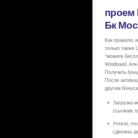
проем 
Бк Мос
Как правило, 
только также 
“можете беспл
Windows). Апк
Получить бону
После активац
другим бонуса
Загрузка м
ссылкам, 
Учтите, чт
сделаны де