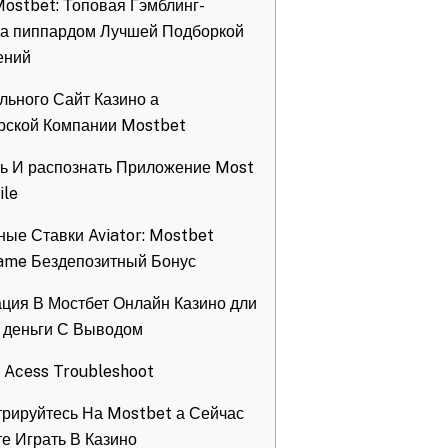
Mostbet: Топовая Гэмблинг-
а пиппардом Лучшей Подборкой
ений
льного Сайт Казино а
рской Компании Mostbet
ть И распознать Приложение Most
ile
ные Ставки Aviator: Mostbet
ame Бездепозитный Бонус
ация В Мостбет Онлайн Казино дли
 деньги С Выводом
 Acess Troubleshoot
трируйтесь На Mostbet а Сейчас
е Играть В Казино