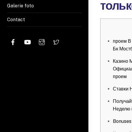
тольк
Galerie foto
Contact
проем В
Бк Мост
Казино М
Официал
проем
Ставки Н
Получай
Неделю 
Bonuses