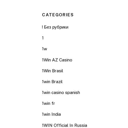
CATEGORIES
! Без рубрики
1
1w
1Win AZ Casino
1Win Brasil
1win Brazil
1win casino spanish
1win fr
1win India
1WIN Official In Russia